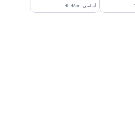
1:22
أساسي | 4h 46m
مبددات الوقت
1:04
التنظيم
الدروس: 9 · 22:41
نظرة عامة
1:06
قائمة المهام
1:08
تحديد الأولويات: نظام أ ب ت
3:23
استخدام نظام التقويم
2:54
الأوراق اللاصقة الخاصة بكتابة الملاحظات
2:08