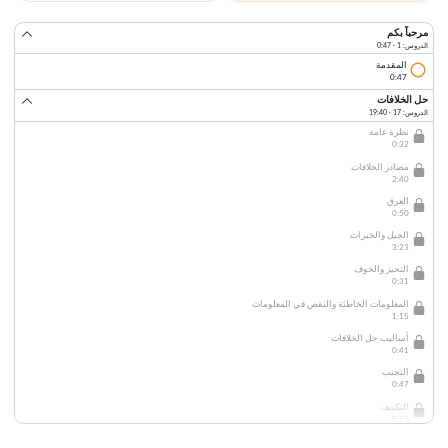
مرحباً بكم
الدروس: 1 · 0:47
المقدمة
0:47
حل الخلافات
الدروس: 17 · 19:40
نظرة عامة
0:32
مصادر الخلافات
2:40
العرق
0:50
الجيل والخبرات
3:23
التحيز والخوف
0:31
المعلومات الخاطئة والنقص في المعلومات
1:15
أساليب حل الخلافات
0:41
التجنب
0:47
التكييف
0:50
التسوية