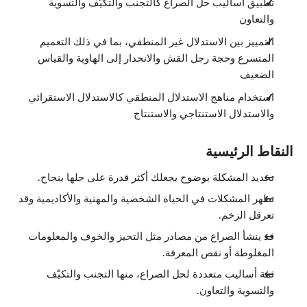
تطبيق أساليب حل الصراع كالتجنب والتكيّف والتسوية
1:16
المقارنة الضعيفة
والتعاون
1:40
مناشدة السلطة
التمييز بين الاستدلال غير المنطقي، بما في ذلك التعميم
1:37
المتسرع وحجة رجل القش والانحدار إلى الهاوية والقياس
نداء الرحمة والشفقة
1:25
الضعيف
التفكير المنطقي
1:33
استخدام مناهج الاستدلال المنطقي كالاستدلال الاستقرائي
الاستنتاج الاستقرائي
والاستدلال الاستنتاجي والاستنتاج
0:47
الاستنتاج الاستنباطي
0:59
النقاط الرئيسية
الاستدلال
2:18
تحديد المشكلة بوضوح يجعلك أكثر قدرة على حلها بنجاح.
الملخّص
0:19
تظهر المشكلات في الحياة الشخصية والمهنية والأكاديمية وقد
خصائص المشكلة
تعرقل الزخم.
الدروس: 9 · 16:58
نظرة عامة
قد ينشأ الصراع من مصادر مثل التحيز والخوف والمعلومات
0:31
خصائص المشكلة
المغلوطة أو نقص المعرفة.
1:55
ثمة أساليب متعددة لحل الصراع، منها التجنب والتكيّف
فهم المشكلة
1:54
والتسوية والتعاون.
حالة دراسية: التفهم
4:15