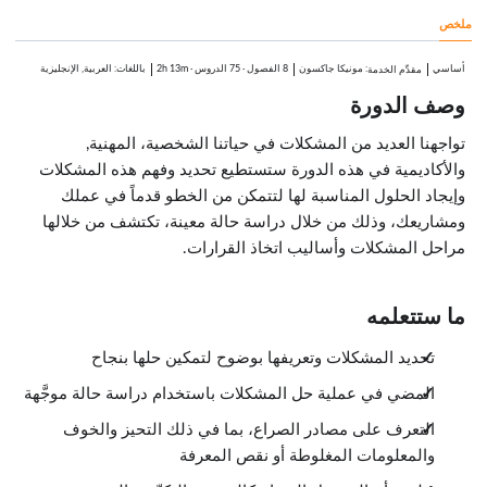
1:00
ملخص
التعاون
0:46
الاستعداء
أساسي
:
مونيكا جاكسون
8 الفصول
·
75 الدروس
·
2h 13m
باللغات: العربية, الإنجليزية
مقدِّم الخدمة
0:47
وصف الدورة
السيطرة
0:45
تواجهنا العديد من المشكلات في حياتنا الشخصية، المهنية,
الفصل والإقصاء
0:29
والأكاديمية في هذه الدورة ستستطيع تحديد وفهم هذه المشكلات
الخلاف على القرار
1:19
وإيجاد الحلول المناسبة لها لتتمكن من الخطو قدماً في عملك
حل الخلافات
ومشاريعك، وذلك من خلال دراسة حالة معينة، تكتشف من خلالها
2:41
مراحل المشكلات وأساليب اتخاذ القرارات.
الملخّص
0:24
التفكير المنطقي مقابل التفكير اللامنطقي
الدروس: 13 · 14:49
ما ستتعلمه
نظرة عامة
0:13
تحديد المشكلات وتعريفها بوضوح لتمكين حلها بنجاح
التفكير اللامنطقي
0:41
المضي في عملية حل المشكلات باستخدام دراسة حالة موجَّهة
التعميم المتسرع
0:38
التعرف على مصادر الصراع، بما في ذلك التحيز والخوف
الهجوم المسبق
1:23
والمعلومات المغلوطة أو نقص المعرفة
منحدر زلق