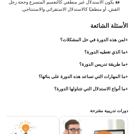
قد يكون الاستدلال غير منطقي كالتعميم المتسرع وحجة رجل
أثر المشكلة
القش، أو منطقيًا كالاستدلال الاستقرائي والاستنتاجي.
0:53
حالة دراسية: التأثير
2:26
الأسئلة الشائعة
خطورة المشكلة
1:47
حالة دراسية: خطورة المشكلة
لمن هذه الدورة في حل المشكلات؟
2:29
الملخّص
0:48
ما الذي تغطيه الدورة؟
العصف الذهني في المشكلات والحلول
الدروس: 10 · 26:03
ما طريقة تدريس الدورة؟
نظرة عامة
0:19
ما المهارات التي تساعد هذه الدورة على بنائها؟
مصدر المشكلة
2:25
حالة دراسيّة: المصدر
ما أنواع الاستدلال التي تتناولها الدورة؟
2:23
إدراك المشكلة
1:01
حالة دراسية: الإدراك
دورات تدريبية مقترحة
2:09
حلول ممكنة
5:09
استخدام الموارد
4:15