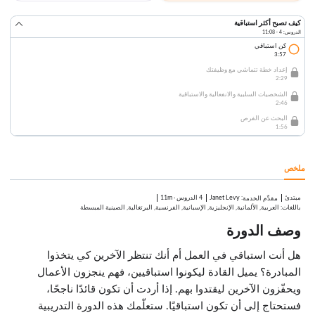
كيف تصبح أكثر استباقية
الدروس: 4 · 11:08
كن استباقي
3:57
إعداد خطة تتماشي مع وظيفتك
2:29
الشخصيات السلبية والانفعالية والاستباقية
2:46
البحث عن الفرص
1:56
ملخص
مبتدئ
:
Janet Levy
4 الدروس
·
11m
مقدِّم الخدمة
باللغات: العربية, الألمانية, الإنجليزية, الإسبانية, الفرنسية, البرتغالية, الصينية المبسطة
وصف الدورة
هل أنت استباقي في العمل أم أنك تنتظر الآخرين كي يتخذوا
المبادرة؟ يميل القادة ليكونوا استباقيين، فهم ينجزون الأعمال
ويحفّزون الآخرين ليقتدوا بهم. إذا أردت أن تكون قائدًا ناجحًا،
فستحتاج إلى أن تكون استباقيًا. ستعلّمك هذه الدورة التدريبية