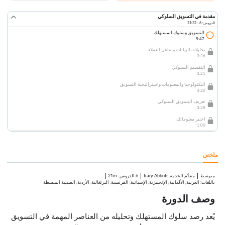
مقدمة في التسويق السلوكي
الدروس: 6 · 21:32
التسويق وسلوك المستهلك
5:47
تحليلات البيانات وتفاعل العملاء
3:36
التقسيم السلوكي
3:21
التكنولوجيا والمعلومات واستراتيجية التسويق
4:20
تعريف التسويق السلوكي
3:28
اختبر معلوماتك
1:00
ملخص
متوسط
:
Tracy Abbott
6 الدروس
·
21m
مقدِّم الخدمة
باللغات: العربية, الألمانية, الإنجليزية, الإسبانية, الفرنسية, البرتغالية, الأردية, الصينية المبسطة
وصف الدورة
يُعد رصد سلوك المستهلك وتحليله من العناصر المهمة في التسويق