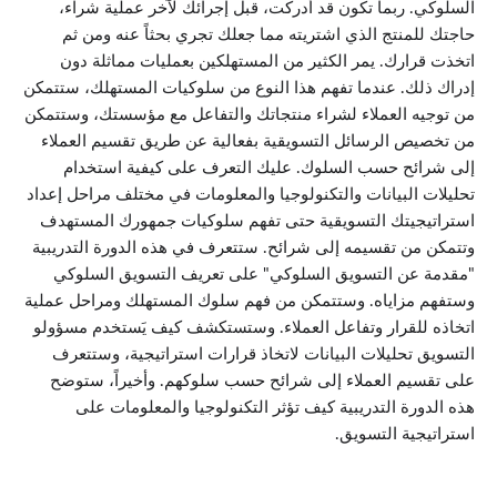
السلوكي. ربما تكون قد أدركت، قبل إجرائك لآخر عملية شراء،
حاجتك للمنتج الذي اشتريته مما جعلك تجري بحثاً عنه ومن ثم
اتخذت قرارك. يمر الكثير من المستهلكين بعمليات مماثلة دون
إدراك ذلك. عندما تفهم هذا النوع من سلوكيات المستهلك، ستتمكن
من توجيه العملاء لشراء منتجاتك والتفاعل مع مؤسستك، وستتمكن
من تخصيص الرسائل التسويقية بفعالية عن طريق تقسيم العملاء
إلى شرائح حسب السلوك. عليك التعرف على كيفية استخدام
تحليلات البيانات والتكنولوجيا والمعلومات في مختلف مراحل إعداد
استراتيجيتك التسويقية حتى تفهم سلوكيات جمهورك المستهدف
وتتمكن من تقسيمه إلى شرائح. ستتعرف في هذه الدورة التدريبية
"مقدمة عن التسويق السلوكي" على تعريف التسويق السلوكي
وستفهم مزاياه. وستتمكن من فهم سلوك المستهلك ومراحل عملية
اتخاذه للقرار وتفاعل العملاء. وستستكشف كيف يَستخدم مسؤولو
التسويق تحليلات البيانات لاتخاذ قرارات استراتيجية، وستتعرف
على تقسيم العملاء إلى شرائح حسب سلوكهم. وأخيراً، ستوضح
هذه الدورة التدريبية كيف تؤثر التكنولوجيا والمعلومات على
استراتيجية التسويق.