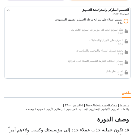
التقسيم السلوكي واستراتيجية التسويق
الدروس: 6 · 19:22
تقسيم العملاء على شرائح ورحلة العميل والجمهور المستهدف
3:34
تتبُّع الموقع الجغرافي وزيارات الموقع الإلكتروني
5:05
التعرف على المزايا والمعاملات
3:12
تحديد سلوك الشراء والتوقيت والمناسبات
2:23
مصادر البيانات اللازمة لتقسيم العملاء على شرائح
4:08
اختبر معلوماتك
1:00
ملخص
متوسط
:
Tracy Abbott
6 الدروس
·
17m
مقدِّم الخدمة
باللغات: العربية, الألمانية, الإنجليزية, الإسبانية, الفرنسية, البرتغالية, الأردية, الصينية المبسطة
وصف الدورة
قد تكون عملية جذب عملاء جدد إلى مؤسستك وكسب ولاءهم أمراً