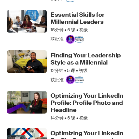
Essential Skills for
Millennial Leaders
15分钟 •
6
课 • 初级
获批准
Finding Your Leadership
Style as a Millennial
12分钟 •
5
课 • 初级
获批准
Optimizing Your LinkedIn
Profile: Profile Photo and
Headline
14分钟 •
6
课 • 初级
Optimizing Your LinkedIn