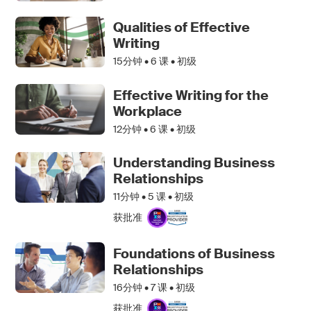
Qualities of Effective
Writing
15分钟 •
6
课 • 初级
Effective Writing for the
Workplace
12分钟 •
6
课 • 初级
Understanding Business
Relationships
11分钟 •
5
课 • 初级
获批准
Foundations of Business
Relationships
16分钟 •
7
课 • 初级
获批准