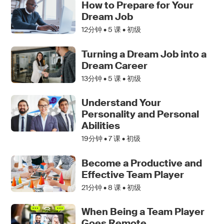
How to Prepare for Your
Dream Job
12分钟 •
5
课 • 初级
Turning a Dream Job into a
Dream Career
13分钟 •
5
课 • 初级
Understand Your
Personality and Personal
Abilities
19分钟 •
7
课 • 初级
Become a Productive and
Effective Team Player
21分钟 •
8
课 • 初级
When Being a Team Player
Goes Remote