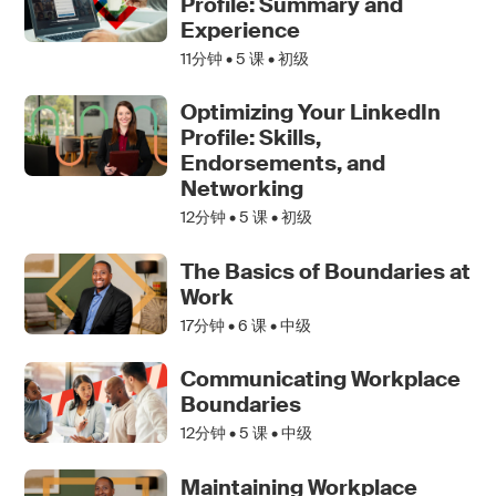
Profile: Summary and
Experience
11分钟 •
5
课 • 初级
Optimizing Your LinkedIn
Profile: Skills,
Endorsements, and
Networking
12分钟 •
5
课 • 初级
The Basics of Boundaries at
Work
17分钟 •
6
课 • 中级
Communicating Workplace
Boundaries
12分钟 •
5
课 • 中级
Maintaining Workplace