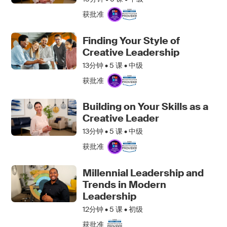
获批准
Finding Your Style of
Creative Leadership
13分钟 •
5
课 • 中级
获批准
Building on Your Skills as a
Creative Leader
13分钟 •
5
课 • 中级
获批准
Millennial Leadership and
Trends in Modern
Leadership
12分钟 •
5
课 • 初级
获批准