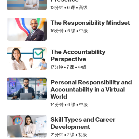
13分钟 •
6
课 • 高级
The Responsibility Mindset
16分钟 •
6
课 • 中级
The Accountability
Perspective
17分钟 •
7
课 • 中级
Personal Responsibility and
Accountability in a Virtual
World
14分钟 •
6
课 • 中级
Skill Types and Career
Development
21分钟 •
7
课 • 初级