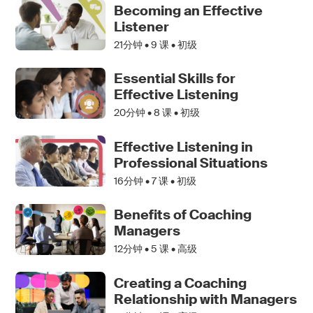
Becoming an Effective
Listener
21分钟 •
9
课 • 初级
Essential Skills for
Effective Listening
20分钟 •
8
课 • 初级
Effective Listening in
Professional Situations
16分钟 •
7
课 • 初级
Benefits of Coaching
Managers
12分钟 •
5
课 • 高级
Creating a Coaching
Relationship with Managers