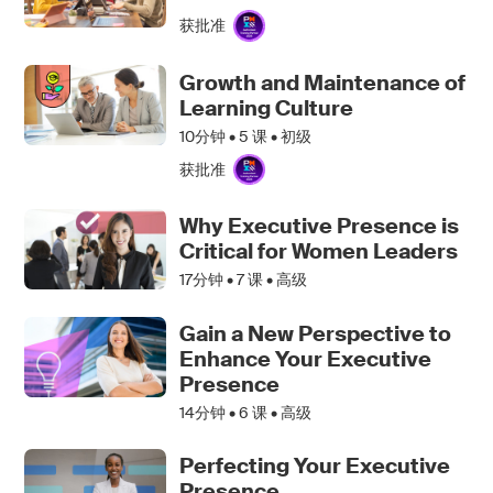
获批准
Growth and Maintenance of
Learning Culture
10分钟 •
5
课 • 初级
获批准
Why Executive Presence is
Critical for Women Leaders
17分钟 •
7
课 • 高级
Gain a New Perspective to
Enhance Your Executive
Presence
14分钟 •
6
课 • 高级
Perfecting Your Executive
Presence