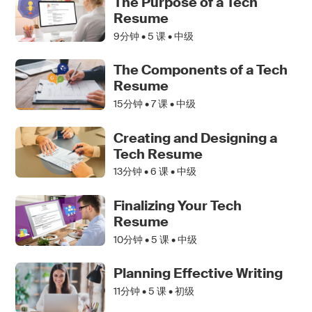
The Purpose of a Tech
Resume
9分钟 •
5
课 • 中级
The Components of a Tech
Resume
15分钟 •
7
课 • 中级
Creating and Designing a
Tech Resume
13分钟 •
6
课 • 中级
Finalizing Your Tech
Resume
10分钟 •
5
课 • 中级
Planning Effective Writing
11分钟 •
5
课 • 初级