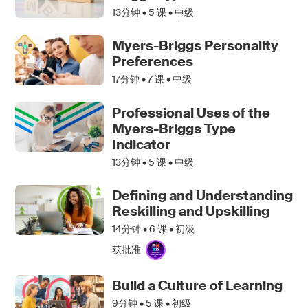
13分钟 •
5
课 • 中级
Myers-Briggs Personality
Preferences
17分钟 •
7
课 • 中级
Professional Uses of the
Myers-Briggs Type
Indicator
13分钟 •
5
课 • 中级
Defining and Understanding
Reskilling and Upskilling
14分钟 •
6
课 • 初级
获批准
Build a Culture of Learning
9分钟 •
5
课 • 初级