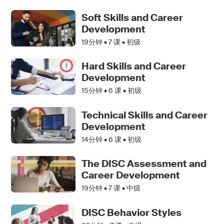
Soft Skills and Career
Development
19分钟 •
7
课 • 初级
Hard Skills and Career
Development
15分钟 •
6
课 • 初级
Technical Skills and Career
Development
14分钟 •
6
课 • 初级
The DISC Assessment and
Career Development
19分钟 •
7
课 • 中级
DISC Behavior Styles