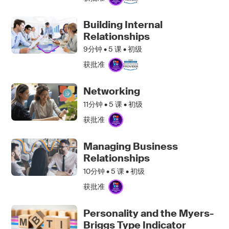
Building Internal
Relationships
9分钟 •
5
课 • 初级
获批准
Networking
11分钟 •
5
课 • 初级
获批准
Managing Business
Relationships
10分钟 •
5
课 • 初级
获批准
Personality and the Myers-
Briggs Type Indicator