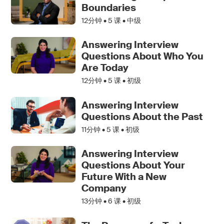
Boundaries
12分钟 •
5
课 • 中级
Answering Interview
Questions About Who You
Are Today
12分钟 •
5
课 • 初级
Answering Interview
Questions About the Past
11分钟 •
5
课 • 初级
Answering Interview
Questions About Your
Future With a New
Company
13分钟 •
6
课 • 初级