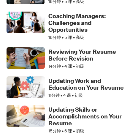
16分钟 •
5
课 • 高级
Coaching Managers:
Challenges and
Opportunities
16分钟 •
5
课 • 高级
Reviewing Your Resume
Before Revision
14分钟 •
4
课 • 初级
Updating Work and
Education on Your Resume
11分钟 •
4
课 • 初级
Updating Skills or
Accomplishments on Your
Resume
15分钟 •
6
课 • 初级