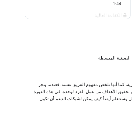
1:44
الكفاءة العالية
2:10
أنواع بيئات العمل
3:41
شبكات الدعم
ية, الصينية المبسطة
1:45
أفضل» تمثل الأحرف الأولى من كلمات هذه المقولة الشائعة كلمة فريق (Team) باللغة الإنكليزية، كما أنها تلخص مفهوم الفريق نفسه. فعندما ينجز
ي تحقيق الأهداف من عمل الفرد لوحده. في هذه الدورة
عمل وستتعلم أيضاً كيف يمكن لشبكات الدعم أن تكون