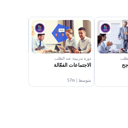
دورة تدريبية: عن
إجراء التقييم
متوسط | 48m
لطلب
دورة تدريبية: عند الطلب
اجح
الاجتماعات الفعّالة
متوسط | 57m