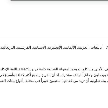
باللغات: العربية, الألمانية, الإنجليزية, الإسبانية, الفرنسية, البرتغال
«عندما نعمل كفريق، ينجز الجميع بشكل 
 ويعملون جماعياً لهدف مشترك. إذ أن الفريق يصبح أكثر كفاءة وأسرع ف
ئة تعاونية أن تزيد من كفائتها. ستصبح خبيراً في مختلف أنواع بيئات ال