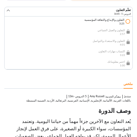
تعلّم التعاون
الدروس: 5 · 14:45
التعاون والإبداع والثقافة المؤسسية
3:25
التعاون والعمل الجماعي
2:57
التعاون والاستعداد والتواصل
4:01
اكتساب مهارات التعاون
3:22
اختبر معلوماتك
1:00
ملخص
مبتدئ
:
Amy Russell
5 الدروس
·
13m
مقدِّم الخدمة
باللغات: العربية, الألمانية, الإنجليزية, الإسبانية, الفرنسية, البرتغالية, الأردية, الصينية المبسطة
وصف الدورة
يُعد التعاون مع الآخرين جزءاً مهماً من حياتنا اليومية. وتعتمد
المؤسسات، سواء الكبيرة أو الصغيرة، على فرق العمل لإنجاز
الأعمال المهمة، لكن قد يواجه العمل الجماعي بعض الصعوبات