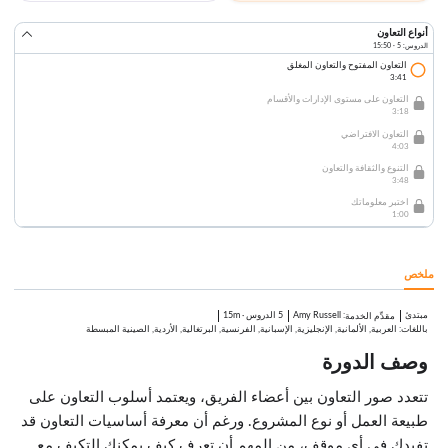
أنواع التعاون
الدروس: 5 · 15:50
التعاون المفتوح والتعاون المغلق
3:41
التعاون على مستوى الإدارات والأقسام
3:18
التعاون الافتراضي
4:03
التنوع والثقافة والتعاون
3:48
اختبر معلوماتك
1:00
ملخص
مبتدئ
:
Amy Russell
5 الدروس
·
15m
مقدِّم الخدمة
باللغات: العربية, الألمانية, الإنجليزية, الإسبانية, الفرنسية, البرتغالية, الأردية, الصينية المبسطة
وصف الدورة
تتعدد صور التعاون بين أعضاء الفريق، ويعتمد أسلوب التعاون على
طبيعة العمل أو نوع المشروع. ورغم أن معرفة أساسيات التعاون قد
تفيدك في أي موقف، من المهم أن تعرف كيف يمكنك التكيف مع