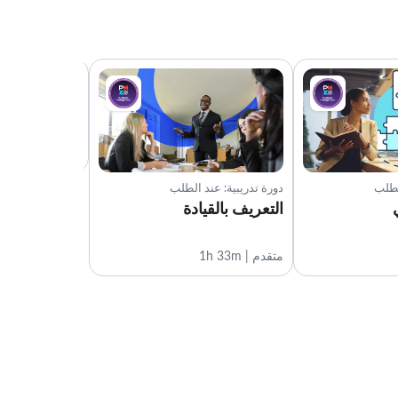
دورة تدريبية: عن
التواصل القي
متقدم | 1h 9m
لطلب
دورة تدريبية: عند الطلب
التعريف بالقيادة
متقدم | 1h 33m