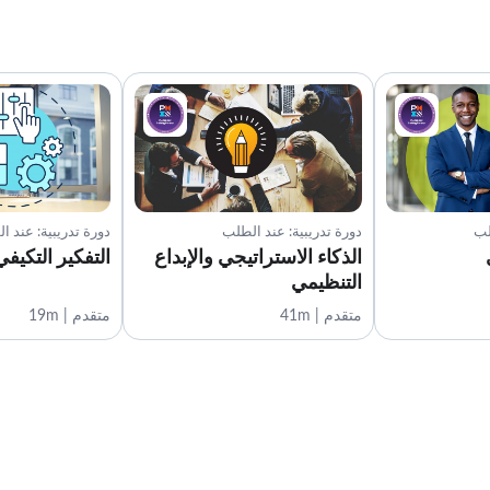
لب
دورة تدريبية: عند الطلب
دورة تدريبية: عند ا
الذكاء الاستراتيجي والإبداع
التفكير التكيفي
التنظيمي
متقدم | 41m
متقدم | 19m