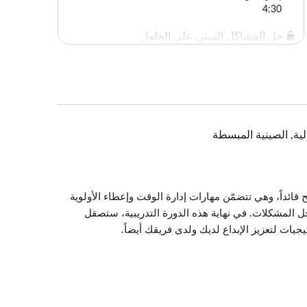
4:30
حل المشاكل المبني على الحلول
3:24
التواصل
3:29
تغالية, الصينية المبسطة
 قائداً، وهي تتضمّن مهارات إدارة الوقت وإعطاء الأولوية
ل المشكلات. في نهاية هذه الدورة التدريبية، ستصقل
يات لتعزيز الإبداع لديك ولدى فريقك أيضاً.