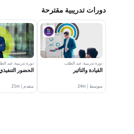
دورات تدريبية مقترحة
دورة تدريبية: عند الطلب
دورة تدريبية: عند الط
القيادة والتأثير
الحضور التنفيذي
متوسط | 24m
متقدم | 21m