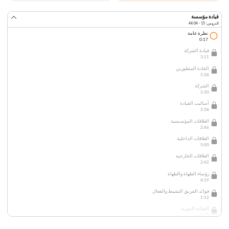
قيادة مؤسسة
الدروس: 15 · 44:04
نظرة عامة
0:17
قيادة الشركة
3:11
القادة المتطورين
5:38
الشركة
3:30
أساليب القيادة
3:38
العلاقات المؤسـسية
2:46
العلاقات الداخلية
5:00
العلاقات الخارجية
2:42
رؤساء الطهاة والطهاة
4:19
فوائد الفريق النشيط والفعال
1:52
القيادة الدورية
1:45
الفرق المتنوعة