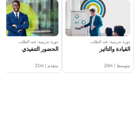
دورة تدريبية: عند الطلب
دورة تدريبية: عند الطلب
القيادة والتأثير
الحضور التنفيذي
متوسط | 24m
متقدم | 21m