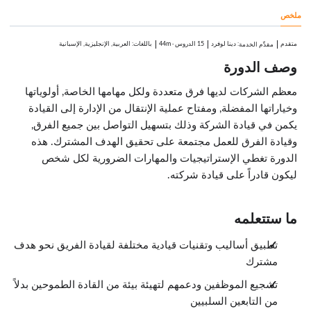
2:28
ملخص
محفزات الفرق
3:12
بناء الفريق
متقدم
:
دينا لوفرد
15 الدروس
·
44m
باللغات: العربية, الإنجليزية, الإسبانية
مقدِّم الخدمة
2:31
وصف الدورة
الفرق ذات الإدارة الذاتية
1:15
معظم الشركات لديها فرق متعددة ولكل مهامها الخاصة, أولوياتها
وخياراتها المفضلة, ومفتاح عملية الإنتقال من الإدارة إلى القيادة
يكمن في قيادة الشركة وذلك بتسهيل التواصل بين جميع الفرق,
وقيادة الفرق للعمل مجتمعة على تحقيق الهدف المشترك. هذه
الدورة تغطي الإستراتيجيات والمهارات الضرورية لكل شخص
ليكون قادراً على قيادة شركته.
ما ستتعلمه
تطبيق أساليب وتقنيات قيادية مختلفة لقيادة الفريق نحو هدف
مشترك
تشجيع الموظفين ودعمهم لتهيئة بيئة من القادة الطموحين بدلاً
من التابعين السلبيين