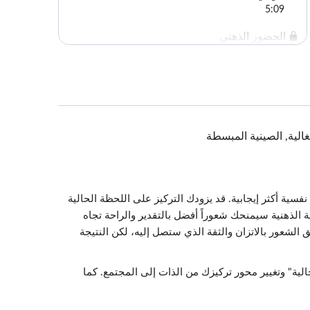
5:09
الحضور الذهني
5:26
الإقرار بالواقع (أو الصدق)
5:13
تغيير الاتجاه
برتغالية, الصينية المبسطة
5:53
السلوك
4:02
ة أكثر إيجابية. قد يزودك التركيز على اللحظة الحالية
تعديل السلوك
الذهنية سيمنحك شعوراً أفضل بالتقدير والراحة تجاه
4:14
 الشعور بالاتزان والثقة الذي ستصل إليه، لكن النتيجة
اختبر معلوماتك
1:00
ية" وتغيير محور تركيزك من الذات إلى المجتمع. كما