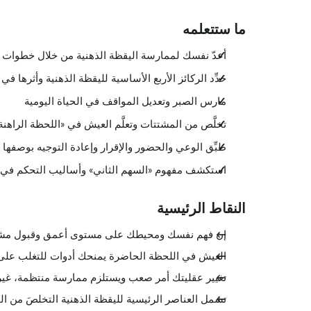
ما ستتعلمه
أعدّ نفسك لممارسة اليقظة الذهنية من خلال خطوات 
حدِّد الركائز الأربع الأساسية لليقظة الذهنية وأثرها في ا
مارس الصبر وتعديل المواقف في الحياة اليومية
تخلَّص من المشتتات وتعلَّم العيش في «اللحظة الراهنة
طبِّق الوعي والحضور والإقرار وإعادة التوجيه بوصفه
استكشف مفهوم «السهم الثاني» وأساليب التحكم في ا
النقاط الرئيسية
إن فهم نفسك ومحيطك على مستوى أعمق وقبول مشاعر
العيش في اللحظة الحاضرة يمنحك أدوات للتغلب على 
تغيير عقليتك أمر صعب ويستلزم ممارسة منتظمة، غير أنه
تشمل العناصر الرئيسية لليقظة الذهنية التخلصَ من ال