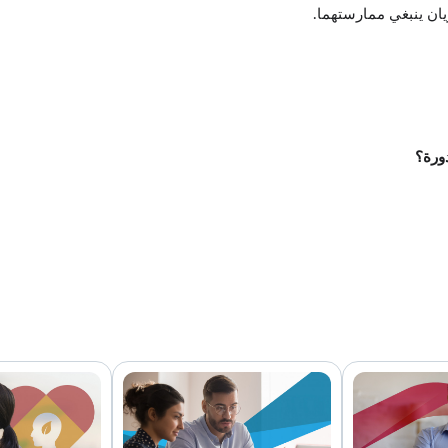
يان ينبغي ممارستهما.
دورة؟