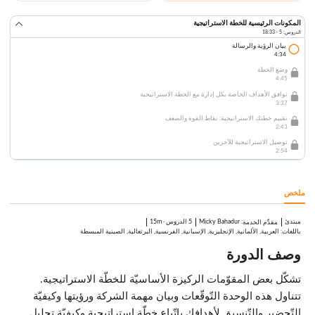
المكونات الرئيسية للخطة الاستراتيجية
الدروس: 5 · 18:33
بيان الرؤية والرسالة
4:34
وضع الخطة
4:45
توافق الأهداف الخاصة بكل إدارة مع الخطة الاستراتيجية
3:37
تقييم خطتك الاستراتيجية: نقاط القوة والضعف
2:43
توصيل الاستراتيجية للآخرين
2:54
ملخص
مبتدئ
:
Micky Bahadur
5 الدروس
·
15m
مقدِّم الخدمة
باللغات: العربية, الألمانية, الإنجليزية, الإسبانية, الفرنسية, البرتغالية, الصينية المبسطة
وصف الدورة
تشكّل بعض المقوّمات الركيزة الأساسيّة للخطّة الاستراتيجية.
تتناول هذه الوحدة التّوقّعات وبيان مهمة الشركة ورؤيتها وكيفيّة
التّحضير والتّنسيق لأهدافك باتّباع خطّة استراتيجية وكيفيّة تحليل