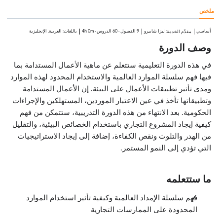
4:25
ملخص
المواد الخام الاصطناعية
3:21
نفقات المواد الخام الاصطناعية
أساسي
:
ليزا شابيرو
9 الفصول
·
60 الدروس
·
4h 0m
باللغات: العربية, الإنجليزية
مقدِّم الخدمة
3:25
وصف الدورة
الغاز الطبيعي
1:09
الطاقة الشمسية وطاقة الرياح
في هذه الدورة التعليمية ستتعلم عن ماهية الأعمال المستدامة بما
4:51
فيها فهم سلسلة الموارد العالمية والاستخدام المحدود لهذه الموارد
تحديد المنفعة البيئية
الدروس: 6 · 23:37
ومدى تأثير تطبيقات الأعمال على البيئة. إن الأعمال المستدامة
لمحة عامة
وتطبيقاتها تأخذ في عين الاعتبار الموردين، المستهلكين والإجراءات
0:30
الحكومية. بعد الانتهاء من هذه الدورة التدريبية، ستتمكن من فهم
ما هي المنفعة البيئية؟
1:00
كيفية إيجاد المشروع التجاري باستخدام الخصائص البيئية، والتقليل
التنافس والمنفعة البيئية
من الهدر والتلوث ونقص الكفاءة، إضافة إلى إيجاد الاستراتيجيات
5:08
التي تؤدي إلى النمو المستمر.
توقعات المستهلك
4:19
إيجاد منفعة بيئية
8:16
ما ستتعلمه
المواد المعاد تصنيعها
4:24
فهم سلسلة الإمداد العالمية وكيفية تأثير استخدام الموارد
إدارة المنتجات الخضراء
الدروس: 9 · 38:21
المحدودة على الممارسات التجارية
لمحة عامة
0:23