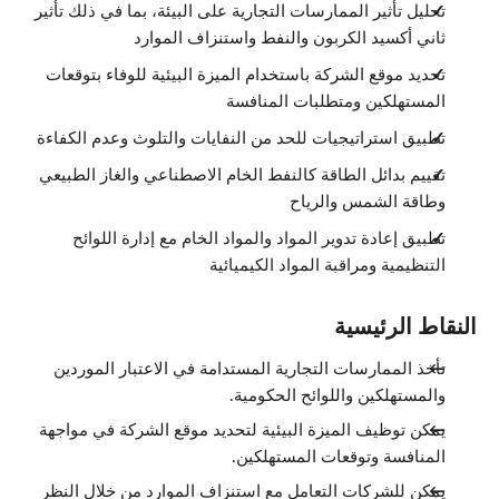
تحليل تأثير الممارسات التجارية على البيئة، بما في ذلك تأثير
إنتاج الطاقة
ثاني أكسيد الكربون والنفط واستنزاف الموارد
7:19
الطلب على الطاقة: الطهي
تحديد موقع الشركة باستخدام الميزة البيئية للوفاء بتوقعات
5:11
المستهلكين ومتطلبات المنافسة
التنافس على المواد الخام
5:12
تطبيق استراتيجيات للحد من النفايات والتلوث وعدم الكفاءة
المواد الخام المحدودة
1:31
تقييم بدائل الطاقة كالنفط الخام الاصطناعي والغاز الطبيعي
إعادة تصنيع المواد الخام
2:16
وطاقة الشمس والرياح
إدارة اللوائح والأنظمة
5:45
تطبيق إعادة تدوير المواد والمواد الخام مع إدارة اللوائح
مراقبة المواد الكيميائية
التنظيمية ومراقبة المواد الكيميائية
4:54
الأعمال المستدامة
5:50
النقاط الرئيسية
التوزيع ذو الجدوى الاقتصادية
الدروس: 3 · 14:43
لمحة عامة
تأخذ الممارسات التجارية المستدامة في الاعتبار الموردين
0:24
والمستهلكين واللوائح الحكومية.
حلول التوزيع
6:57
يمكن توظيف الميزة البيئية لتحديد موقع الشركة في مواجهة
فهم سلسلات الموارد
المنافسة وتوقعات المستهلكين.
7:22
تتبع بيئي
يمكن للشركات التعامل مع استنزاف الموارد من خلال النظر
الدروس: 13 · 58:30