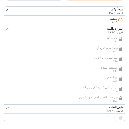
مرحباً بكم
الدروس: 1 · 0:26
مقدمة
0:26
الموارد والبيئة
الدروس: 7 · 31:05
لمحة عامة
0:19
فهم الموارد (جزء أول)
6:41
فهم الموارد (جزء ثاني)
4:20
استهلاك الموارد
2:11
أثر التطور
5:38
أثر غاز ثاني أكسيد الكربون والنفط
6:34
ردود فعل الأعمال أمام نضوب الموارد
5:22
حلول الطاقة
الدروس: 6 · 17:37
لمحة عامة
0:26
لمحة عن بديل الطاقة