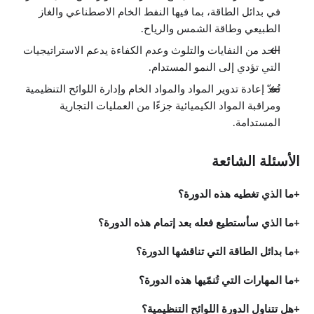
في بدائل الطاقة، بما فيها النفط الخام الاصطناعي والغاز
لمحة عامة
0:20
الطبيعي وطاقة الشمس والرياح.
أثر الكربون
6:55
الحد من النفايات والتلوث وعدم الكفاءة يدعم الاستراتيجيات
انبعاثات الكربون
التي تؤدي إلى النمو المستدام.
6:21
قياس الأثر
تُعدّ إعادة تدوير المواد والمواد الخام وإدارة اللوائح التنظيمية
3:42
ومراقبة المواد الكيميائية جزءًا من العمليات التجارية
ما هي معايير الشركات الخضراء؟
8:31
المستدامة.
رأس المال والتجارة
3:00
انبعاثات ثاني أكسيد الكبريت
الأسئلة الشائعة
2:07
إعادة تصميم المنتجات
4:18
ما الذي تغطيه هذه الدورة؟
التصميم الأخضر
3:43
ما الذي سأستطيع فعله بعد إتمام هذه الدورة؟
الأثر على الاقتصاد (جزء أول)
8:25
ما بدائل الطاقة التي تناقشها الدورة؟
الأثر على الاقتصاد (جزء ثاني)
3:54
الأثر على الأنظمة البيئية
ما المهارات التي تُنمّيها هذه الدورة؟
5:51
الأثر طويل المدى
هل تتناول الدورة اللوائح التنظيمية؟
1:23