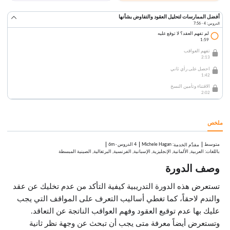
أفضل الممارسات لتحليل العقود والتفاوض بشأنها
الدروس: 4 · 7:56
لم تفهم العقد؟ لا توقع عليه
1:59
تفهم العواقب
2:13
احصل على رأي ثاني
1:42
الاقتناء وتأمين النسخ
2:02
ملخص
متوسط
:
Michele Hagan
4 الدروس
·
6m
مقدِّم الخدمة
باللغات: العربية, الألمانية, الإنجليزية, الإسبانية, الفرنسية, البرتغالية, الصينية المبسطة
وصف الدورة
تستعرض هذه الدورة التدريبية كيفية التأكد من عدم تخليك عن عقد
والندم لاحقاً، كما تغطي أساليب التعرف على المواقف التي يجب
عليك بها عدم توقيع العقود وفهم العواقب الناتجة عن التعاقد.
وتستعرض أيضاً معرفة متى يجب أن تبحث عن وجهة نظر ثانية