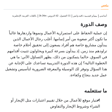
4:20
ملخص
موقع إلكتروني
9:08
هيئات وإعلانات محلية
أساسي
:
دافيد وايس
11 الفصول
·
62 الدروس
·
3h 34m
باللغات: العربية, الإنجليزية
مقدِّم الخدمة
2:40
وصف الدورة
المنشورات الورقية
4:38
الإذاعة والتلفاز
إن عملية الحفاظ على استمرارية الأعمال ونموها وازدهارها غالباً
5:12
ما تكون أكثر صعوبة من أمر إتمامها. أغلب رجال الأعمال الذين
المتابعة
3:13
يبدأون مشاريع خاصة هم أفراد يسعون إلى تحقيق أحلام خاصة
الالتزام المطلق
تراودهم منذ زمن. إذ يبدأون بسرعة كبيرة ويحاولون تثبيت أقدامهم
5:23
في السوق. حالما يتمكنون من ذلك، يظهر التساؤل الآتي: ما هي
اعتبارات مختلفة في الأعمال
الدروس: 4 · 12:29
الخطوة التالية؟ إن هذه الدورة التدريبية تساعدك على الإجابة عن
نظرة عامة
هذا السؤال وتوفر لك الوسيلة والمعرفة الضرورية لتأسيس وتشغيل
0:16
عمل جديد بنجاح وكفاءة.
اختلاف الاعتبارات باختلاف الأعمال
4:28
الأمور التي تتطلب السرية
1:54
ما ستتعلمه
الاستعداد للنجاح
5:51
اختيار موقع للأعمال من خلال تقييم اعتبارات مثل الإيجار أو
سداد الفواتير
الدروس: 4 · 14:26
الشراء وشروط الإيجار والتفاوض
نظرة عامة
0:12