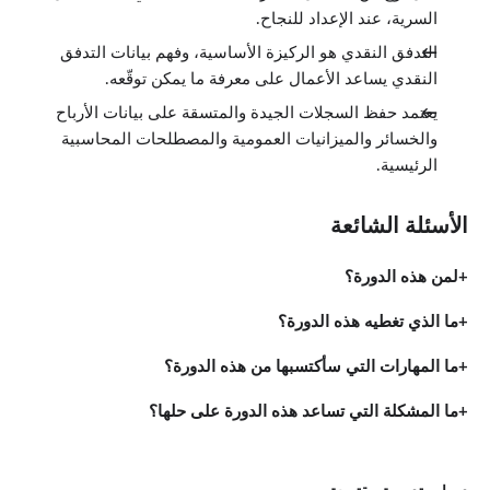
السرية، عند الإعداد للنجاح.
تأسيس النظم
الدروس: 6 · 20:23
التدفق النقدي هو الركيزة الأساسية، وفهم بيانات التدفق
نظرة عامة
0:22
النقدي يساعد الأعمال على معرفة ما يمكن توقّعه.
النظم: ماهي ولماذا؟
2:42
يعتمد حفظ السجلات الجيدة والمتسقة على بيانات الأرباح
بداية النظم
والخسائر والميزانيات العمومية والمصطلحات المحاسبية
4:30
الرئيسية.
البقاء على اتصال بالعميل
5:53
لا تقل فقط "مرحباً"
3:14
الأسئلة الشائعة
إنهاء المعاملة
3:42
لمن هذه الدورة؟
الأمور القانونية
الدروس: 11 · 29:31
نظرة عامة
ما الذي تغطيه هذه الدورة؟
0:28
تنويه
ما المهارات التي سأكتسبها من هذه الدورة؟
0:23
صعوبات تعترض محترفي الخدمات
3:07
ما المشكلة التي تساعد هذه الدورة على حلها؟
أفضل دفاع قانوني هو الهجوم الممتاز
3:32
العواقب أمام المحترفين
4:06