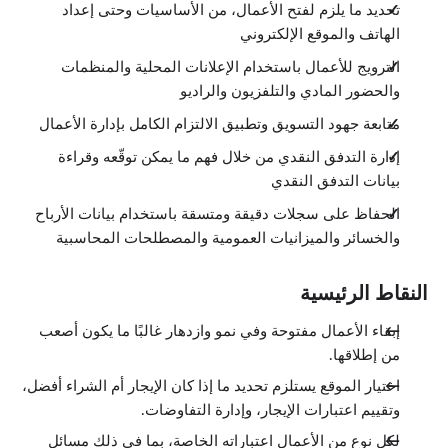
تحديد ما يلزم لفتح الأعمال، من الأساسيات وحتى إعداد
التدفق النقدي هو الملِك
الهاتف والموقع الإلكتروني
3:29
ما هي التوقعات؟
الترويج للأعمال باستخدام الإعلانات المحلية والمنظمات
4:46
والحضور المادي والتلفزيون والراديو
بيان التدفق النقدي
5:59
متابعة جهود التسويق وتطبيق الالتزام الكامل بإدارة الأعمال
المحاسبة
الدروس: 6 · 20:34
إدارة التدفق النقدي من خلال فهم ما يمكن توقّعه وقراءة
نظرة عامة
0:20
بيانات التدفق النقدي
المحافظة على سجلات محاسبية جيدة ومنسّقة
4:22
الحفاظ على سجلات دقيقة ومتسقة باستخدام بيانات الأرباح
كشف حساب "الربح والخسارة"
والخسائر والميزانيات العمومية والمصطلحات المحاسبية
2:55
الميزانية العمومية
4:23
النقاط الرئيسية
مصطلحات المحاسبة
4:24
هل لديك شكوك حول قدرتك على تتبع الدخل والتكاليف؟
إبقاء الأعمال مفتوحة وفي نمو وازدهار غالبًا ما يكون أصعب
4:10
من إطلاقها.
الضرائب
الدروس: 2 · 3:20
اختيار الموقع يستلزم تحديد ما إذا كان الإيجار أم الشراء أفضل،
نظرة عامة
وتقييم اعتبارات الإيجار، وإدارة التفاوضات.
0:12
الضرائب
لكل نوع من الأعمال اعتباراته الخاصة، بما في ذلك مسائل
3:08