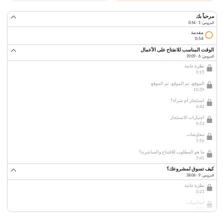
مرحباً بك
الدروس: 1 · 0:54
مقدمة
0:54
الوقت المناسب للانفتاح على الأعمال
الدروس: 6 · 39:09
نظرة عامة
0:15
الموقع، ثم الموقع، ثم الموقع
10:39
استئجار أم شراء؟
4:42
اعتبارات الاستئجار
9:52
مفاوضات
5:56
ما هو المطلوب للافتتاح والمباشرة؟
7:45
كيف تسوق لمشروعك؟
الدروس: 9 · 38:06
نظرة عامة
0:23
أساسيات
3:09
شركات عبر الهاتف ومواقع الإنترنت