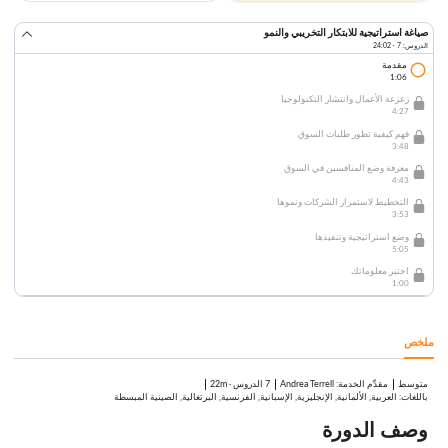
صياغة استراتيجية للابتكار التخريبي والنمو
الدروس: 7 · 24:02
مقدمة
1:06
زعزعة الأعمال وانتشار التكنولوجيا
4:27
فهم كيفية تطور طلبات السوق
3:48
معرفة وضع المنافسين في السوق
4:43
التخطيط لاستمرار الشركات ونموها
3:53
وضع استراتيجية وتنفيذها
5:05
اختبر معلوماتك
1:00
ملخص
متوسط
:
Andrea Terrell
7 الدروس
·
22m
مقدِّم الخدمة
باللغات: العربية, الألمانية, الإنجليزية, الإسبانية, الفرنسية, البرتغالية, الصينية المبسطة
وصف الدورة