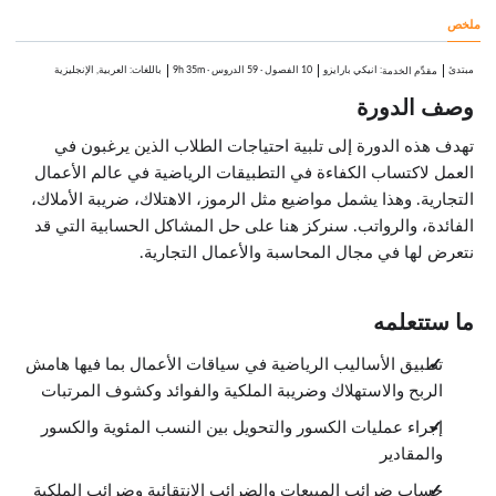
7:43
ملخص
المبيعات، الرسوم والضرائب العقارية (جزء 2)
8:16
الرواتب
مبتدئ
:
انيكي بارايزو
10 الفصول
·
59 الدروس
·
9h 35m
باللغات: العربية, الإنجليزية
مقدِّم الخدمة
الدروس: 3 · 28:03
وصف الدورة
احتساب الراتب الإجمالي (جزء 1)
8:44
احتساب الراتب الإجمالي (جزء 2)
تهدف هذه الدورة إلى تلبية احتياجات الطلاب الذين يرغبون في
9:31
العمل لاكتساب الكفاءة في التطبيقات الرياضية في عالم الأعمال
احتساب الراتب الإجمالي (جزء 3)
9:48
التجارية. وهذا يشمل مواضيع مثل الرموز، الاهتلاك، ضريبة الأملاك،
الفصل الرابع : الرياضيات لعقود الشراء بناء على فوب، COD، الملحقات والمعايير الكمية
الفائدة، والرواتب. سنركز هنا على حل المشاكل الحسابية التي قد
الدروس: 7 · 67:30
نتعرض لها في مجال المحاسبة والأعمال التجارية.
الخصومات التجارية (جزء 1)
10:05
الخصومات التجارية (جزء 2)
11:22
ما ستتعلمه
مصطلح الخصوم النقدية
8:59
تطبيق الأساليب الرياضية في سياقات الأعمال بما فيها هامش
شروط الائتمان المشتركة (جزء 1)
7:53
الربح والاستهلاك وضريبة الملكية والفوائد وكشوف المرتبات
شروط الائتمان المشتركة (جزء 2)
10:34
إجراء عمليات الكسور والتحويل بين النسب المئوية والكسور
شروط الائتمان المشتركة (جزء 3)
والمقادير
10:33
الدفعات الجزئية
حساب ضرائب المبيعات والضرائب الانتقائية وضرائب الملكية