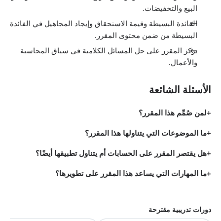
البيع والتخفيضات.
الخصم على مذكرة ذات فائدة
13:10
الفائدة البسيطة وقيمة الاستحقاق وإيجاد المجاهيل في الفائدة
الفائدة المركبة
الدروس: 3 · 33:25
البسيطة من ضمن محتوى المقرر.
الفائدة المركبة (جزء 1)
12:51
يركز المقرر على حل المسائل الكلامية في سياق المحاسبة
الفائدة المركبة (جزء 2)
والأعمال.
13:52
القيمة الحالية
6:42
الأسئلة الشائعة
المرتبات والمضاعفات
الدروس: 4 · 37:04
الدفعات الدورية (جزء 1)
لمن صُمِّم هذا المقرر؟
8:49
الدفعات الدورية (جزء 2)
7:48
ما الموضوعات التي يتناولها هذا المقرر؟
القيمة الحالية للأقساط الدورية العادية
14:36
هل يقتصر المقرر على الحسابات أم يتناول تطبيقها أيضًا؟
صندوق سداد الدين
5:51
ما المهارات التي يساعد هذا المقرر على تطويرها؟
الفصل التاسع : المال وقروض المستهلك
الدروس: 7 · 64:24
تكلفة الشراء بالتقسيط (جزء 1)
8:31
دورات تدريبية مقترحة
تكلفة الشراء بالتقسيط (جزء 2)
9:46