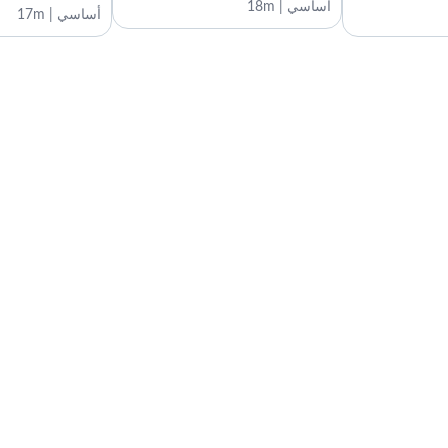
للكوادر الطبية
أساسي | 18m
أساسي | 17m