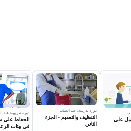
دورة تدريبية: عند الطلب
لب
دورة تدريبية: عند ا
التنظيف والتعقيم - الجزء
عمل على
الحفاظ على س
الثاني
في بيئات الرعا