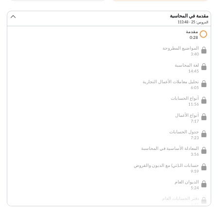
مقدمة في المحاسبة
الدروس: 25 · 113:48
مقدمة
0:28
المواضيع المطروحة
3:40
لغة المحاسبة
14:45
تحليل معاملات الأعمال التجارية
6:05
أنواع الحسابات
11:56
أنواع الأعمال
7:17
جدول الحسابات
7:23
المعادلة الأساسية في المحاسبة
3:56
حسابات الـ(تي) مع الديون والقروض
9:59
الديوان العام
5:24
دفتر الحسابات العام
4:41
ميزان المراجعة