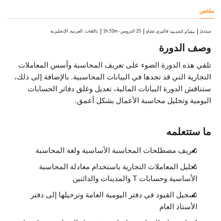
4:20
ملخص
ورقة عمل المحاسب
3:51
ورقة عمل المحاسب: بنيتها
مبتدئ
:
فاليري تشاو
25 الدروس
·
1h 53m
باللغات: العربية, الإنجليزية
مقدِّم الخدمة
4:03
وصف الدورة
ورقة عمل المحاسب: تعديلات (1)
3:10
تلقي هذه الدورة الضوء على تعريف المحاسبة وأسس المعاملات
ورقة عمل المحاسب: تعديلات (2)
1:54
التجارية التي قد تجدها في البيانات المحاسبية. بالإضافة إلى ذلك،
ورقة عمل المحاسب: تعديلات (3)
ستناقش الدورة البيانات المالية، تعديل وغلق دفاتر الحسابات
2:12
ورقة عمل المحاسب: تعديلات (4)
اليومية وتحليل محاسبة الأعمال بشكل أعمق.
3:06
ورقة عمل المحاسب: رأس المال والسحب
0:30
ما ستتعلمه
ورقة عمل المحاسب: الدخل الصافي
2:05
تعريف مصطلحات المحاسبة الأساسية ولغة المحاسبة
البيانات المالية
5:39
تحليل المعاملات التجارية باستخدام معادلة المحاسبة
التدوين ونشر المدخلات المتغيرة
1:52
الأساسية وحسابات T والمدينات والدائنين
التدوين ونشر المدخلات النهائية
3:25
تسجيل القيود في دفتر اليومية العامة وترحيلها إلى دفتر
ميزان المراجعة بعد الانتهاء
الأستاذ العام
0:20
خاتمة