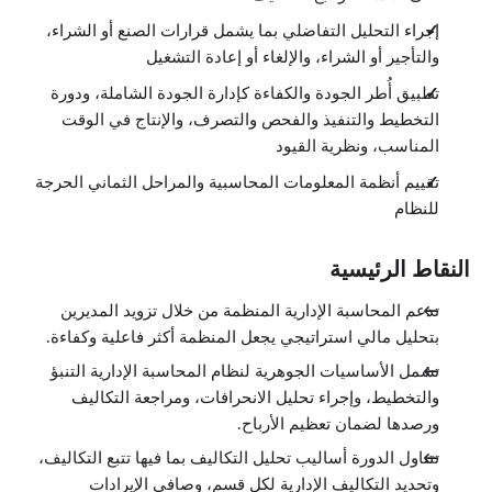
1:57
تفاصيل نظرية القيود
إجراء التحليل التفاضلي بما يشمل قرارات الصنع أو الشراء،
3:12
والتأجير أو الشراء، والإلغاء أو إعادة التشغيل
تطبيق صناعة القرارات في المحاسبة الإدارية
الدروس: 9 · 14:06
تطبيق أُطر الجودة والكفاءة كإدارة الجودة الشاملة، ودورة
نظرة عامة
0:30
التخطيط والتنفيذ والفحص والتصرف، والإنتاج في الوقت
تأثيرات استعمال المحاسبة الإدارية
المناسب، ونظرية القيود
0:47
تحليل خيارات التصنيع أو الشراء
تقييم أنظمة المعلومات المحاسبية والمراحل الثماني الحرجة
2:19
للنظام
مخطط مقارنة الكلفة
2:05
خيار استئجار أو شراء المعدات للمشروع
2:44
النقاط الرئيسية
خيارات إتلاف أو إعادة تصنيع العيوب المصنعية
1:50
تدعم المحاسبة الإدارية المنظمة من خلال تزويد المديرين
خيار إتلاف أو إعادة تصنيع منتج
بتحليل مالي استراتيجي يجعل المنظمة أكثر فاعلية وكفاءة.
1:26
تحليل الإجزاء غير المربحة
تشمل الأساسيات الجوهرية لنظام المحاسبة الإدارية التنبؤ
1:54
والتخطيط، وإجراء تحليل الانحرافات، ومراجعة التكاليف
إلغاء جزء من خط الانتاج
0:31
ورصدها لضمان تعظيم الأرباح.
أساسيات ميزانية رأس المال
الدروس: 6 · 9:00
تتناول الدورة أساليب تحليل التكاليف بما فيها تتبع التكاليف،
نظرة عامة
وتحديد التكاليف الإدارية لكل قسم، وصافي الإيرادات
0:26