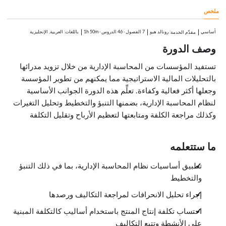
0:23
ملخص
الأنواع المختلفة للتحليلات
3:29
كلفة صناعة المنتج
أساسي
:
رونالد هيو
7 الفصول
·
46 الدروس
·
1h 50m
باللغات: العربية, الإنجليزية
مقدِّم الخدمة
3:34
وصف الدورة
مثال لمتابعة الكلفة
2:01
الفصل في كلفة الأقسام
تستفيد المؤسسات من المحاسبة الإدارية من خلال تزويد مدرائها
1:55
بالتحليلات المالية الاستراتيجية مما يمكنهم من تطوير المؤسسة
القيمة الصافية المتباينة
1:57
وجعلها أكثر فعالية وكفاءة. تعلِّم هذه الدورة الجوانب الأساسية
حساب الكلفة على أساس العمل
لنظام المحاسبة الإدارية، بضمنها التنبؤ والتخطيط وتحليل التغيرات
3:21
وكذلك مراجعة الكلفة ومتابعتها لتعظيم الأرباح وتقليل التكلفة
تطبيق طرق المحاسبة الإدارية
الدروس: 7 · 18:28
نظرة عامة
0:23
ما ستتعلمه
إدارة نوعية الإنتاج
3:15
تطبيق أساسيات نظام المحاسبة الإدارية، بما في ذلك التنبؤ
دورة التخطيط والتنفيذ والتدقيق والاستجابة
2:20
والتخطيط
متابعة دورة التخطيط والتنفيذ والتدقيق والاستجابة
3:26
إجراء تحليل الانحرافات لمراجعة التكاليف ورصدها
مفهوم الوقت المناسب
3:55
احتساب تكلفة إنتاج المنتج باستخدام أساليب كالتكلفة المبنية
نظرية القيود
على الأنشطة وتتبع التكاليف