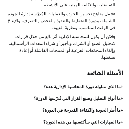
التفاضلية، والتكلفة المبنية على الأنشطة.
ميزانية رأس المال
0:49
تشمل مناهج تحسين الجودة والعمليات المُدرَّسة إدارةَ الجودة
تحليل تدفق النقد الصافي
1:59
الشاملة، ودورةَ التخطيط والتنفيذ والفحص والتصرف، والإنتاجَ
فترة الاسترداد
في الوقت المناسب، ونظريةَ القيود.
2:07
معدل دورة المبيعات
يمكن أن يكون للمحاسبة الإدارية أثر بالغ من خلال قرارات
1:38
كتحليل الصنع أو الشراء، وتأجير أو شراء المعدات الرأسمالية،
حساب القيمة المستقبلية
2:01
وإلغاء المجمّعات الفرعية أو المنتجات الفاشلة أو إعادة
تأسيس ميزانية رأس المال باستعمال القيمة الزمنية للمال
تشغيلها.
الدروس: 8 · 13:12
نظرة عامة
0:24
الأسئلة الشائعة
عملية تأسيس ميزانية رأس المال
0:59
القيمة الزمنية للمال
ما الذي تتناوله دورة المحاسبة الإدارية هذه؟
0:25
القيمة المستقبلية
1:33
ما أنواع التحليل وصنع القرار التي تُدرّسها الدورة؟
تأثير الظروف الاقتصادية على استثمارات رأس المال
2:34
ما أُطر الجودة والكفاءة المُدرجة في الدورة؟
تطبيق معادلات حساب أرباح الاستثمارات
2:43
ما المهارات التي سأكتسبها من هذه الدورة؟
طريقة مفيدة لحساب معدل الأرباح الداخلية
4:02