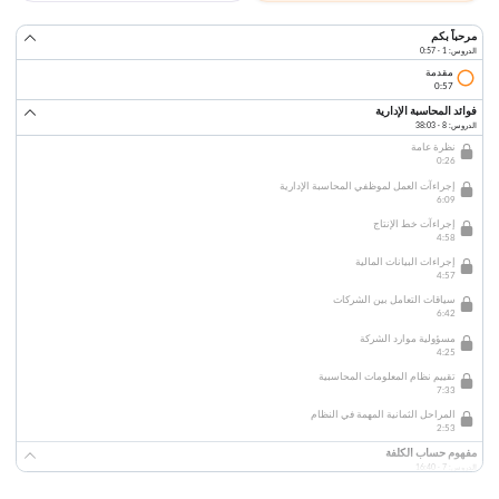
مرحباً بكم
الدروس: 1 · 0:57
مقدمة
0:57
فوائد المحاسبة الإدارية
الدروس: 8 · 38:03
نظرة عامة
0:26
إجراءآت العمل لموظفي المحاسبة الإدارية
6:09
إجراءآت خط الإنتاج
4:58
إجراءات البيانات المالية
4:57
سياقات التعامل بين الشركات
6:42
مسؤولية موارد الشركة
4:25
تقييم نظام المعلومات المحاسبية
7:33
المراحل الثمانية المهمة في النظام
2:53
مفهوم حساب الكلفة
الدروس: 7 · 16:40
نظرة عامة