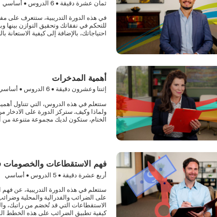
ثمان عشرة دقيقة •
6
الدروس • أساسي
في هذه الدورة التدريبية، ستتعرف على مف
للتحكم في نفقاتك وتحقيق التوازن بينها وب
احتياجاتك، بالإضافة إلى كيفية الاستعانة ب
أهمية المدخرات
إثنتا وعشرون دقيقة •
6
الدروس • أساسي
ستتعلم في هذه الدروس، التي تتناول أهمية
ولماذا وكيف. ستركز الدورة على الادخار م
الختام، ستكون لديك مجموعة متنوعة من أ
فهم الاستقطاعات والخصومات ف
أربع عشرة دقيقة •
5
الدروس • أساسي
ستتعلم في هذه الدورة التدريبية، عن فهم 
على الضرائب والفدرالية والمحلية وضرائب ا
كيفية تطبيق الضرائب على هذه الخطط الم