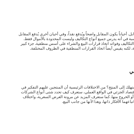
ل. أحياناً يكون المقابل واضحاً ويُدفع نقداً، وفي أحيان أخرى يُدفع المقابل
بة في أنه يدرس جميع أنواع التكاليف وليست المحدودة بالأموال فقط.
التكاليف وفوائد اتخاذ قرارات البيع والشراء على أسس منطقية. جزء كبير
، لكنه يقيس أيضاً اتخاذ القرارات المنطقية في الظروف المختلفة.
لي
لك إلى المنتِج؟ من الاختلافات الرئيسية أن المنتجين عليهم التفكير في
لاقتصاد الجزئي في الواقع العملي، ستعرف كيف تحدد شتى أنواع الشركات
و الخروج منها. كما ستعرف المزيد عن مرونة العرض السعرية، واختلاف
عهما الأفكار ذاتها، وهذا لأنها من جانب البيع.