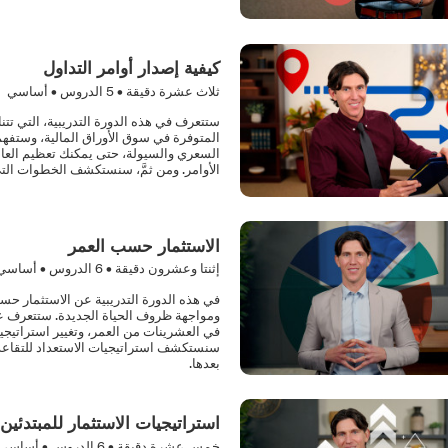
كيفية إصدار أوامر التداول
ثلاث عشرة دقيقة •
5
الدروس • أساسي
ستتعرف في هذه الدورة التدريبية، التي تتنا
المتوفرة في سوق الأوراق المالية، وستفهم 
السعري والسيولة، حتى يمكنك تعظيم العا
الأوامر. ومن ثمَّ، سنستكشف الخطوات التي
الاستثمار حسب العمر
إثنتا وعشرون دقيقة •
6
الدروس • أساسي
في هذه الدورة التدريبية عن الاستثمار 
ومواجهة ظروف الحياة الجديدة. ستتعرف على
في العشرينات من العمر، وتغيير استراتيجي
سنستكشف استراتيجيات الاستعداد للتقاعد و
بعدها.
استراتيجيات الاستثمار للمبتدئين
خمس عشرة دقيقة •
6
الدروس • أساسي