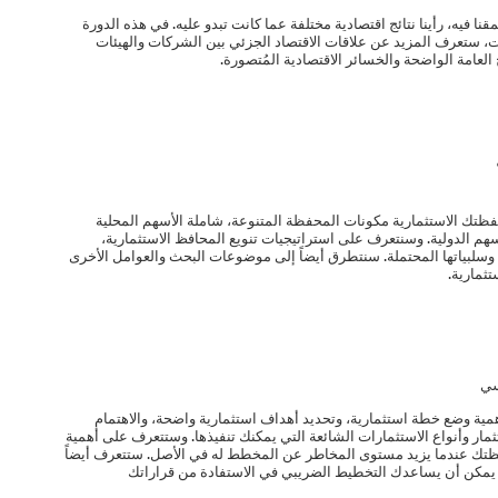
قنا فيه، رأينا نتائج اقتصادية مختلفة عما كانت تبدو عليه. في هذه الدورة
ت، ستعرف المزيد عن علاقات الاقتصاد الجزئي بين الشركات والهيئات
العامة الواضحة والخسائر الاقتصادية المُتصورة.
محفظتك الاستثمارية مكونات المحفظة المتنوعة، شاملة الأسهم المحلية
هم الدولية. وسنتعرف على استراتيجيات تنويع المحافظ الاستثمارية،
وسلبياتها المحتملة. سنتطرق أيضاً إلى موضوعات البحث والعوامل الأخرى
ثمارية.
سي
همية وضع خطة استثمارية، وتحديد أهداف استثمارية واضحة، والاهتمام
ار وأنواع الاستثمارات الشائعة التي يمكنك تنفيذها. وستتعرف على أهمية
ظتك عندما يزيد مستوى المخاطر عن المخطط له في الأصل. ستتعرف أيضاً
 يمكن أن يساعدك التخطيط الضريبي في الاستفادة من قراراتك