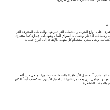
سي
رف على أنواع البنوك، والمنتجات التي تعرضها، والخدمات المتنوعة التي
ية وحسابات الادخار، وحسابات أسواق المال وشهادات الإيداع. كما ستتعرف
مانية، ومتى ينبغي استخدام كلٍ منهما، بالإضافة إلى أنواع خدمات
للمبتدئين، آلية عمل الأسواق المالية وكيفية تنظيمها، بما في ذلك آلية
ا، والعوامل التي يجب مراعاتها عند اختيار الأسهم. ستكتسب أيضاً الكثير
العملات المُشفَّرة.