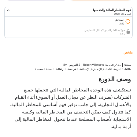
فهم المخاطر المالية والحد منها
الدروس: 2 · 10:08
المخاطر
3:53
حوكمة الشركات والامتثال التنظيمي
6:15
ملخص
مبتدئ
:
Robert Villanueva
2 الدروس
·
8m
مقدِّم الخدمة
باللغات: العربية, الألمانية, الإنجليزية, الإسبانية, الفرنسية, البرتغالية, الصينية المبسطة
وصف الدورة
تستكشف هذه الوحدة المخاطر المالية التي تتحملها جميع
الشركات (بصرف النظر عن مجال العمل أو السوق) أثناء القيام
بالأعمال التجارية، إلى جانب توفير فهم أساسي للمخاطر المالية.
كما تتناول كيف يمكن التخفيف من المخاطر المالية وكيفية
الاستجابة لأصحاب المصلحة عندما تتحول المخاطر المالية إلى
أزمة مالية.