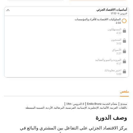
أساسيات الاقتصاد الجزئي
الدروس: 6 · 17:52
السلوكيات الاقتصادية للأفراد والمؤسسات
2:34
المستهلكون
4:32
المنتجون
3:02
الأسواق
2:27
المرونة والنمو والفعالية
4:17
اختبر معلوماتك
1:00
ملخص
مبتدئ
:
Emilio Bruna
6 الدروس
·
14m
مقدِّم الخدمة
باللغات: العربية, الألمانية, الإنجليزية, الإسبانية, الفرنسية, البرتغالية, الأردية, الصينية المبسطة
وصف الدورة
يركز الاقتصاد الجزئي على التفاعل بين المشتري والبائع في