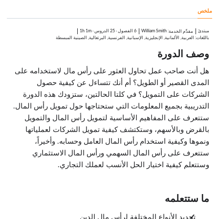
3:25
ملخص
اختبر معلوماتك
1:00
رأس المال السهمي
مبتدئ
:
William Smith
6 الفصول
·
25 الدروس
·
1h 1m
مقدِّم الخدمة
الدروس: 5 · 12:39
باللغات: العربية, الألمانية, الإنجليزية, الإسبانية, الفرنسية, البرتغالية, الصينية المبسطة
خيارات تمويل رأس المال السهمي
وصف الدورة
2:12
مصادر الأسهم
3:06
هل أنت صاحب عمل تحاول العثور على رأس مال لاستخدامه على
متى تفكر في التمويل بالأسهم
المدى القصير أو الطويل؟ أم أنك تتساءل عن كيفية حصول
3:06
الشركات على التمويل؟ في كلتا الحالتين، ستزودك هذه الدورة
إيجاد المستثمرين
3:15
التدريبية بجميع المعلومات التي ستحتاجها حول تمويل رأس المال.
اختبر معلوماتك
ستتعرف على المفاهيم الأساسية لتمويل رأس المال والتمويل
1:00
بالقرض وبالأسهم، وستكتشف كيفية تمويل الشركات لعملياتها
رأس المال الاستثماري
الدروس: 8 · 20:42
ونموها وكيفية استخدام رأس المال العامل وحسابه. وأخيراً،
الفرق بين رأس المال السهمي ورأس المال الاستثماري
2:17
ستتعرف على رأس المال السهمي ورأس المال الاستثماري
مخاطر عالية ومكافآت كبيرة: إيجابيات وسلبيات رأس المال الاستثماري
وستتعلم كيفية اختيار الحل الأنسب لعملك التجاري.
2:40
مراحل الاستثمار المختلفة
3:11
عملية الاستثمار - الجزء الأول: الاجتماع الأول والفترة الأولى
ما ستتعلمه
2:43
عملية الاستثمار - الجزء الثاني: ما بعد توقيع اتفاقية الشروط
تحديد الأنواع المختلفة لرأس مال الدين
2:35