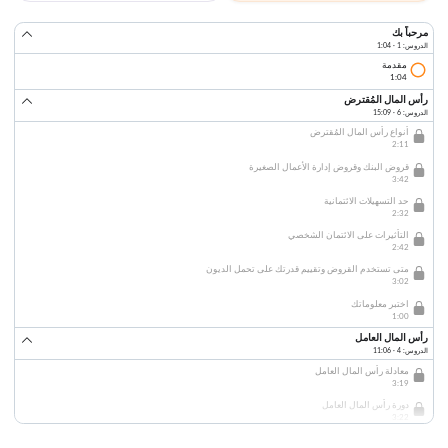
مرحباً بك
الدروس: 1 · 1:04
مقدمة
1:04
رأس المال المُقترض
الدروس: 6 · 15:09
أنواع رأس المال المُقترض
2:11
قروض البنك وقروض إدارة الأعمال الصغيرة
3:42
حد التسهيلات الائتمانية
2:32
التأثيرات على الائتمان الشخصي
2:42
متى تستخدم القروض وتقييم قدرتك على تحمل الديون
3:02
اختبر معلوماتك
1:00
رأس المال العامل
الدروس: 4 · 11:06
معادلة رأس المال العامل
3:19
دورة رأس المال العامل
3:22
الدورات الموجبة والسالبة لرأس المال العامل