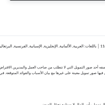
1
باللغات: العربية, الألمانية, الإنجليزية, الإسبانية, الفرنسية, البرتغ
فه أحد صور التمويل التي لا تتطلب من صاحب العمل والمديرين الاقتراض
فيها صور تمويل معينة على غيرها مع بيان الأسباب والفوائد المتوقعة. في ن
تمويل رأس المال لا يستلزم تحمّل الديون