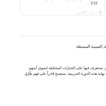
2:12
مصادر الأسهم
3:06
متى تفكر في التمويل بالأسهم
3:06
إيجاد المستثمرين
الية, الصينية المبسطة
3:15
. ستتعرف فيها على الخيارات المختلفة لتمويل أسهم
هاية هذه الدورة التدريبية، ستصبح قادراً على فهم طُرُق