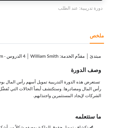
دورة تدريبية: عند الطلب
ملخص
مبتدئ
مقدِّم الخدمة
:
William Smith
4 الدروس
·
1m
وصف الدورة
تستعرض هذه الدورة التدريبية تمويل أسهم رأس المال بوص
رأس المال ومصادرها. وستكتشف أيضاً الحالات التي تًفضَّل 
الشركات لإيجاد المستثمرين واجتذابهم.
ما ستتعلمه
استكشاف تمويل حقوق الملكية بوصفه شكلاً من أشكال 