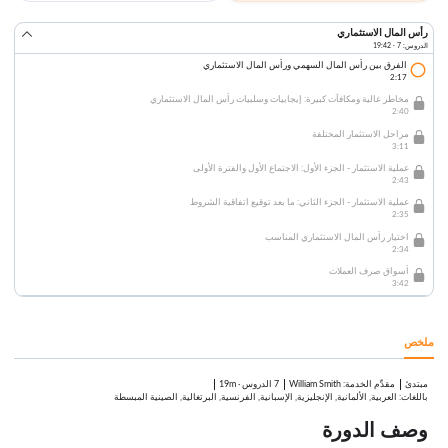
رأس المال الاستثماري
الدروس: 7 · 19:42
الفرق بين رأس المال السهمي ورأس المال الاستثماري
2:17
مخاطر عالية ومكافآت كبيرة: إيجابيات وسلبيات رأس المال الاستثماري
2:40
مراحل الاستثمار المختلفة
3:11
عملية الاستثمار - الجزء الأول: الاجتماع الأول والفترة الأولى
2:43
عملية الاستثمار - الجزء الثاني: ما بعد توقيع اتفاقية الشروط
2:35
اختيار رأس المال الاستثماري المناسب
2:34
أسواق صرف العملات
3:42
ملخص
مبتدئ
:
William Smith
7 الدروس
·
19m
مقدِّم الخدمة
باللغات: العربية, الألمانية, الإنجليزية, الإسبانية, الفرنسية, البرتغالية, الصينية المبسطة
وصف الدورة