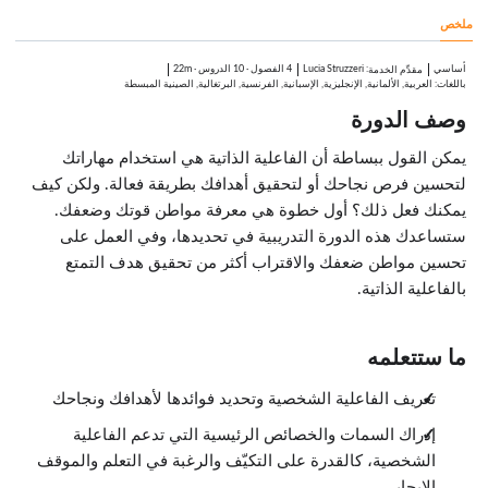
4:20
ملخص
خاتمة
0:35
أساسي
:
Lucia Struzzeri
4 الفصول
·
10 الدروس
·
22m
مقدِّم الخدمة
باللغات: العربية, الألمانية, الإنجليزية, الإسبانية, الفرنسية, البرتغالية, الصينية المبسطة
وصف الدورة
يمكن القول ببساطة أن الفاعلية الذاتية هي استخدام مهاراتك
لتحسين فرص نجاحك أو لتحقيق أهدافك بطريقة فعالة. ولكن كيف
يمكنك فعل ذلك؟ أول خطوة هي معرفة مواطن قوتك وضعفك.
ستساعدك هذه الدورة التدريبية في تحديدها، وفي العمل على
تحسين مواطن ضعفك والاقتراب أكثر من تحقيق هدف التمتع
بالفاعلية الذاتية.
ما ستتعلمه
تعريف الفاعلية الشخصية وتحديد فوائدها لأهدافك ونجاحك
إدراك السمات والخصائص الرئيسية التي تدعم الفاعلية
الشخصية، كالقدرة على التكيّف والرغبة في التعلم والموقف
الإيجابي