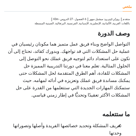
1:45
ملخص
الكتابة والحديث المقنع
1:13
فهم جمهورك
متقدم
:
ميشيل موور
6 الفصول
·
27 الدروس
·
43m
مقدِّم الخدمة
1:16
باللغات: العربية, الألمانية, الإنجليزية, الإسبانية, الفرنسية, البرتغالية, الصينية المبسطة
التواصل: خطوات تستطيع تطبيقها الآن
وصف الدورة
2:04
الفصل الثالث: تحليل المشكلة
الدروس: 4 · 8:15
التواصل الواضح وبناء فريق عمل متميز هما مكونان رئيسيان في
تحليل المشكلة
عملية حل المشكلات التي قد تواجهك. وبدورك كقائد، تحتاج إلى أن
2:31
تكون على استعداد دائم لتوجيه فريق عملك نحو التوصل إلى
عوائق حل المشكلة
1:24
الحلول المثالية. تعلم معنا في دورتنا التدريبية المميزة حل
التفكير غير المنطقي
المشكلات للقادة، أهم الطرق المتقدمة لحل المشكلات حتى
2:44
يمكنك مساندة فريق عملك وتعزيزه في أدائه لمهامه. حيث
تحليل المشكلة: خطوات تستطيع تطبيقها الآن
1:36
ستمكنك المهارات الجديدة التي ستتعلمها من القدرة على حل
الفصل الرابع: التفكير النقدي للقادة
المشكلات الأكثر تعقيدًا وتحديًّا في إطار زمني قياسي.
الدروس: 4 · 5:21
التفكير النقدي للقادة
1:05
اكتشاف المحاباة وتحديد الإخفاقات
ما ستتعلمه
1:45
اتخاذ القرارات الأخلاقية
تعريف المشكلة وتحديد خصائصها الفريدة وأصلها وتصوراتها
1:15
التفكير النقدي: خطوات تستطيع تطبيقها الآن
وحدتها
1:16