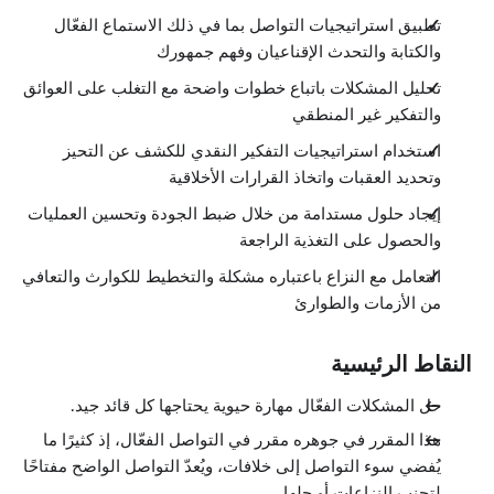
الفصل الخامس: إيجاد حل مستدام
تطبيق استراتيجيات التواصل بما في ذلك الاستماع الفعّال
الدروس: 6 · 11:43
والكتابة والتحدث الإقناعيان وفهم جمهورك
إيجاد حل مستدام
4:03
تحليل المشكلات باتباع خطوات واضحة مع التغلب على العوائق
مراقبة الجودة وتحسين العمليات
1:34
والتفكير غير المنطقي
الحصول على ملاحظات تقييمية
استخدام استراتيجيات التفكير النقدي للكشف عن التحيز
1:13
الاستفاقة من الكوارث والأزمات
وتحديد العقبات واتخاذ القرارات الأخلاقية
1:14
التخطيط للطوارئ
إيجاد حلول مستدامة من خلال ضبط الجودة وتحسين العمليات
3:04
والحصول على التغذية الراجعة
خاتمة
0:35
التعامل مع النزاع باعتباره مشكلة والتخطيط للكوارث والتعافي
من الأزمات والطوارئ
النقاط الرئيسية
حل المشكلات الفعّال مهارة حيوية يحتاجها كل قائد جيد.
هذا المقرر في جوهره مقرر في التواصل الفعّال، إذ كثيرًا ما
يُفضي سوء التواصل إلى خلافات، ويُعدّ التواصل الواضح مفتاحًا
لتجنب النزاعات أو حلها.