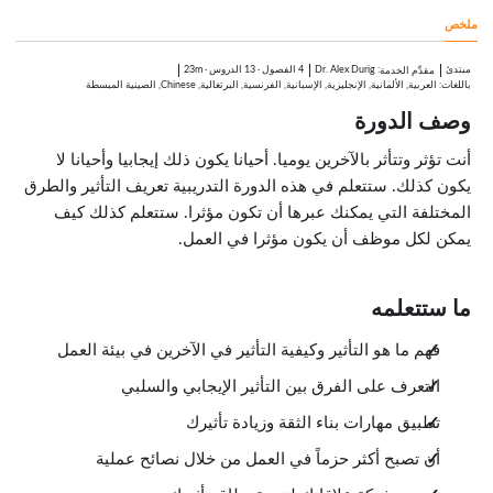
الدروس: 4 · 5:14
ملخص
التأثير الخفي
1:34
التأثير والشبكات
مبتدئ
:
Dr. Alex Durig
4 الفصول
·
13 الدروس
·
23m
مقدِّم الخدمة
1:35
باللغات: العربية, الألمانية, الإنجليزية, الإسبانية, الفرنسية, البرتغالية, Chinese, الصينية المبسطة
نصائح لتوسيع شبكة تأثيرك
وصف الدورة
1:39
خاتمة
0:26
أنت تؤثر وتتأثر بالآخرين يوميا. أحيانا يكون ذلك إيجابيا وأحيانا لا
يكون كذلك. ستتعلم في هذه الدورة التدريبية تعريف التأثير والطرق
المختلفة التي يمكنك عبرها أن تكون مؤثرا. ستتعلم كذلك كيف
يمكن لكل موظف أن يكون مؤثرا في العمل.
ما ستتعلمه
فهم ما هو التأثير وكيفية التأثير في الآخرين في بيئة العمل
التعرف على الفرق بين التأثير الإيجابي والسلبي
تطبيق مهارات بناء الثقة وزيادة تأثيرك
أن تصبح أكثر حزماً في العمل من خلال نصائح عملية