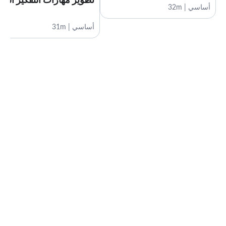
تطوير مهارات التفكير النق
أساسي | 32m
أساسي | 31m