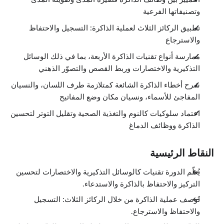
الإسترجاع
وتصنيفاتها الفرعية
3:15
تطبيق الركائز الثلاث لعملية الذاكرة: التسجيل والاحتفاظ
خزانة الذاكرة
الدروس: 6 · 13:39
والاسترجاع
نظرة عامة
0:15
ممارسة أنواع تقنيات الذاكرة الأربعة، بما في ذلك الوسائل
متلازمة طرف اللسان
التذكيرية والاختصارات وربط القصص والتصوّر الذهني
5:34
نسيان الأسماء
شرح أخطاء الذاكرة الشائعة كمتلازمة طرف اللسان، والنسيان
2:50
أين وضعت مفاتيحي؟
المفاجئ للأسماء، ونسيان مكان وضع المفاتيح
1:57
اعتماد سلوكيات كالنوم والتغذية الصحية وتقليل التوتر لتحسين
دور التركيز والانتباه
1:08
الذاكرة ووظائف الدماغ
تعدد المهام والذاكرة
1:55
تقنيات التذكر: الأربعة أنواع الرئيسية
النقاط الرئيسية
الدروس: 9 · 18:16
نظرة عامة
0:17
يُعلّم الدورة تقنيات كالوسائل التذكيرية والاختصارات لتحسين
فن الاستذكار
التركيز والاحتفاظ بالذاكرة والاستدعاء.
1:39
تقنية الاستذكار # 1: نظام الأوتاد
تُوصف عملية الذاكرة من خلال الركائز الثلاث: التسجيل
1:32
والاحتفاظ والاسترجاع.
تقنية الاستذكار # 2: نظام المواضع
2:32