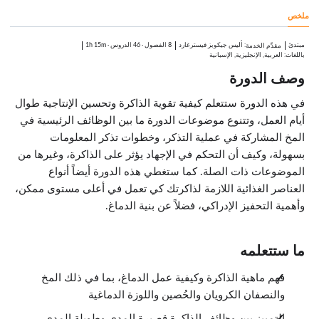
0:26
ملخص
اللوزة العصبية
0:27
العصبونات، والتغصنات، والمحاور العصبية
مبتدئ
:
أليس جيكوبز فيسترغارد
8 الفصول
·
46 الدروس
·
1h 15m
مقدِّم الخدمة
0:49
باللغات: العربية, الإنجليزية, الإسبانية
المخيخ: التوازن والتحكم في الحركة
وصف الدورة
0:27
جذع الدماغ: النخاع المستطيل، والجسور، والمخ الأوسط
0:35
في هذه الدورة ستتعلم كيفية تقوية الذاكرة وتحسين الإنتاجية طوال
أنواع الذاكرة المختلفة
أيام العمل، وتتنوع موضوعات الدورة ما بين الوظائف الرئيسية في
الدروس: 4 · 3:50
المخ المشاركة في عملية التذكر، وخطوات تذكر المعلومات
نظرة عامة
0:12
بسهولة، وكيف أن التحكم في الإجهاد يؤثر على الذاكرة، وغيرها من
الذاكرة قصيرة الأمد
الموضوعات ذات الصلة. كما ستغطي هذه الدورة أيضاً أنواع
1:34
العناصر الغذائية اللازمة لذاكرتك كي تعمل في أعلى مستوى ممكن،
الذاكرة طويلة الأمد
0:17
وأهمية التحفيز الإدراكي، فضلاً عن بنية الدماغ.
تصنيف أوسع للذاكرة طويلة الأمد
1:47
أحرف آر الثلاثة في عملية الذاكرة
الدروس: 4 · 5:56
ما ستتعلمه
نظرة عامة
0:17
فهم ماهية الذاكرة وكيفية عمل الدماغ، بما في ذلك المخ
التسجيل
والنصفان الكرويان والحُصين واللوزة الدماغية
1:36
الاحتفاظ
التمييز بين وظائف الذاكرة قصيرة المدى وطويلة المدى
0:48