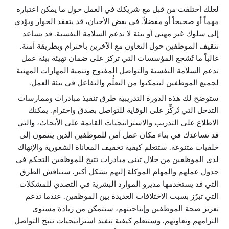
لعلك اختلفت من قبل مع شريكك في العمل حول ما يمكن اعتباره
مهماً أو صحيحاً أو مفضلاً. في بعض الأحيان، قد يتعقد الحوار ويؤدي
إلى سلوك غير مهني أو بيئة لا تدعم السلامة النفسية. قد يساعد
تثقيف الموظفين حول التعاون مع الآخرين باحترام وبطريقة آمنة.
غالباً ما تُشجع المؤسسات التي تركز على ضمان تهيئة بيئة عمل
تدعم السلامة النفسية والتواصل المفتوح وتنمية المهارات المهنية
لجميع الموظفين ليتمكنوا من التعلُّم والتفاعل في بيئة العمل.
ستوضح لك هذه الدورة التدريبية طرق تنفيذ مبادرات وممارسات
التدخل التي تُركِّز على الوقاية للتواصل بصدق واحترام. يمكنك
الاطلاع على التدريب والاستراتيجيات القائمة على الأبحاث، والتي
قد تساعدك في بناء مكان عمل آمن للموظفين الذين ينتمون إلى
خلفيات متنوعة. ستتعلم كيفية تخفيف المعاناة الشعورية والإنهاك
لدى الموظفين من خلال تبني مبادرات تتيح للموظفين التحكم في
جدول عملهم والمهام الموكلة إليهم بشكل أكبر. سنناقش الطرق
التي قد يستخدمها مديرو الموارد البشرية في التصدي للمشكلات
التي تبرُز بسبب الاختلافات العديدة بين الموظفين. عندما تدعم
تعزيز صحة الموظفين وإنتاجيتهم، ستتمكن من زيادة مستوى
التزامهم وتعاونهم. وستتعلم كيفية تنفيذ استراتيجيات تتيح التواصل