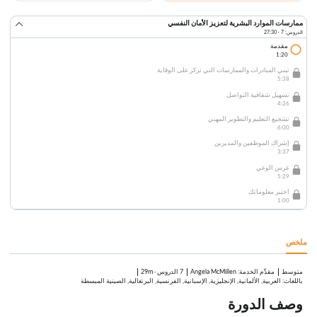
ممارسات الموارد البشرية لتعزيز الأمان النفسي
الدروس: 7 · 27:30
مقدمة
1:20
تبني المبادرات والممارسات التي تركز على الوقاية
5:38
تسهيل شفافية التواصل
4:26
تشجيع التعليم والتطوير المهني
6:00
إشراك الموظفين والمديرين
3:37
غرس الوعي
5:29
اختبر معلوماتك
1:00
ملخص
متوسط
:
Angela McMillen
7 الدروس
·
29m
مقدِّم الخدمة
باللغات: العربية, الألمانية, الإنجليزية, الإسبانية, الفرنسية, البرتغالية, الصينية المبسطة
وصف الدورة