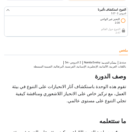
التنوع: استكشاف تأثيرنا
الدروس: 2 · 5:17
التحيز غير الواعي
2:30
التنوع حول العالم
2:47
ملخص
مبتدئ
:
Namita Eveloy
2 الدروس
·
5m
مقدِّم الخدمة
باللغات: العربية, الألمانية, الإنجليزية, الإسبانية, الفرنسية, البرتغالية, الصينية المبسطة
وصف الدورة
تقوم هذه الوحدة باستكشاف آثار الانحيازات على التنوع في بيئة
العمل، مع تركيز خاص على الانحياز اللاشعوري ومناقشة كيفية
تجلي التنوع على مستوى عالمي.
ما ستتعلمه