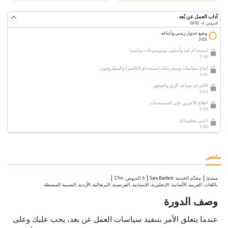
آداب العمل عن بُعد
الدروس: 6 · 18:02
وضع جدول زمني واتباعه
3:03
استخدام لغة وأسلوب وموضوعات مناسبة
2:36
اتباع سياسات وممارسات استخدام الكاميرا والميكروفون
3:36
الالتزام بقواعد الزي والمظهر
2:43
اطلاع الآخرين على المستجدات
5:04
اختبر معلوماتك
1:00
ملخص
مبتدئ
:
Sara Bartlett
6 الدروس
·
17m
مقدِّم الخدمة
باللغات: العربية, الألمانية, الإنجليزية, الإسبانية, الفرنسية, البرتغالية, الأردية, الصينية المبسطة
وصف الدورة
عندما يتعلق الأمر بتنفيذ سياسات العمل عن بعد، يجب عليك وعلى