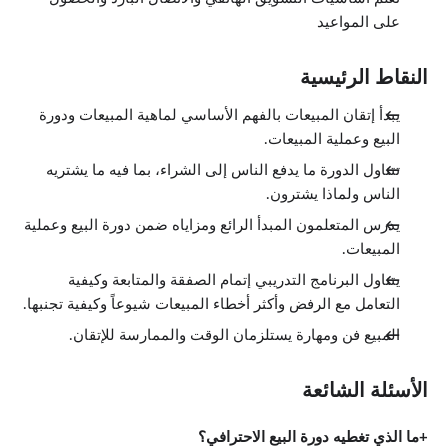
2:32
على المواعيد
تحديد موعد
2:54
المكالمات التسويقية الباردة (غير المرتب لها)
4:08
النقاط الرئيسية
الحالة المزاجية المناسبة
3:43
يبدأ إتقان المبيعات بالفهم الأساسي لماهية المبيعات ودورة
فوائد المكالمات التسويقية الباردة
البيع وعملية المبيعات.
1:11
العلاقة مع العميل
تتناول الدورة ما يدفع الناس إلى الشراء، بما فيه ما يشتريه
الدروس: 5 · 9:57
الناس ولماذا يشترون.
إقناع العميل والفوز به
1:14
يدرس المتعلمون المبدأ الرائع ومزاياه ضمن دورة البيع وعملية
التأهيل
1:32
المبيعات.
العرض التقديمي المؤهل للفوز
1:53
يتناول البرنامج التدريبي إتمام الصفقة والمتابعة وكيفية
التعامل مع المخاوف
التعامل مع الرفض وأكثر أخطاء المبيعات شيوعاً وكيفية تجنبها.
1:28
عقد الصفقة
المبيع فن ومهارة يستلزمان الوقت والممارسة للإتقان.
3:50
البيع عن طريق التزكيات
الدروس: 7 · 13:40
الأسئلة الشائعة
الحصول على تزكية
1:42
تقنيات التزكية
ما الذي تغطيه دورة البيع الاحترافي؟
2:20