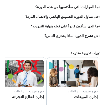
متابعة البيع
ما المهارات التي سأكتسبها من هذه الدورة؟
1:32
استخدام الإنترنت لعقد الصفقات
1:22
هل تتناول الدورة التسويق الهاتفي والاتصال البارد؟
تخطيط الوقت الخاص بك
2:23
ما الذي سأكون قادراً على فعله بنهاية التدريب؟
التعامل مع الرفض
2:38
هل تشرح الدورة لماذا يشتري الناس؟
أخطاء المبيعات
1:43
تحسين مهارات البيع لديك
الدروس: 5 · 12:40
تحسين مبيعاتك
دورات تدريبية مقترحة
2:07
أسس البيع الجيد
2:35
مندوب المبيعات المحترف
2:20
تقنيات عقد الصفقات
4:24
أفضل المواقع الالكترونية والمراجع
1:14
دورة تدريبية: عند الطلب
دورة تدريبية: عند الطلب
إدارة المبيعات
إدارة قطاع التجزئة