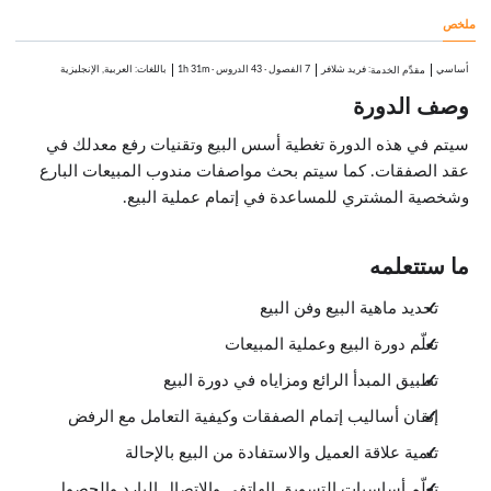
2:14
ملخص
اِجعل من البيع حياتك
2:09
عملاؤك
أساسي
:
فريد شلافر
7 الفصول
·
43 الدروس
·
1h 31m
باللغات: العربية, الإنجليزية
مقدِّم الخدمة
1:44
وصف الدورة
شخصية المشتري
4:08
سيتم في هذه الدورة تغطية أسس البيع وتقنيات رفع معدلك في
قضايا ثقافية
1:30
عقد الصفقات. كما سيتم بحث مواصفات مندوب المبيعات البارع
عملية البيع
وشخصية المشتري للمساعدة في إتمام عملية البيع.
الدروس: 6 · 16:17
كيف تعمل؟
3:18
الرد على مخاوف العملاء
ما ستتعلمه
2:09
أفضل العروض التقديمية
2:47
تحديد ماهية البيع وفن البيع
اِعرف منتجك
تعلّم دورة البيع وعملية المبيعات
2:11
الاستفادة من التكنولوجيا
تطبيق المبدأ الرائع ومزاياه في دورة البيع
3:20
العثور على من يهتم بمنتجك
إتقان أساليب إتمام الصفقات وكيفية التعامل مع الرفض
2:32
التسويق عبر الهاتف
تنمية علاقة العميل والاستفادة من البيع بالإحالة
الدروس: 5 · 14:28
مبادئ التسويق عبر الهاتف
تعلّم أساسيات التسويق الهاتفي والاتصال البارد والحصول