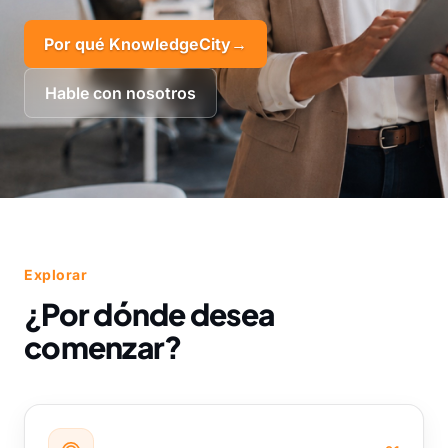
Por qué KnowledgeCity
→
Hable con nosotros
Explorar
¿Por dónde desea
comenzar?