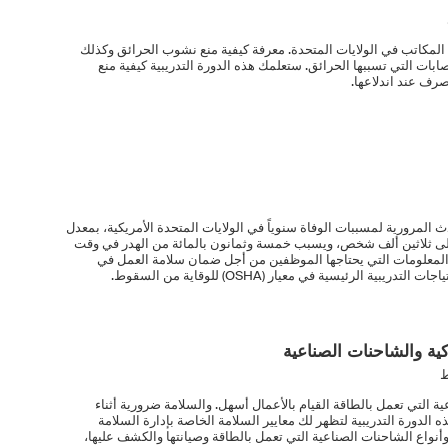
ل المكاتب في الولايات المتحدة. معرفة كيفية منع نشوب الحرائق وكذلك
ابات التي تسببها الحرائق. ستعلمك هذه الدورة التدريبية كيفية منع
صرف عند اندلاعها.
ث المرورية لمسببات الوفاة سنوياً في الولايات المتحدة الأمريكية، بمعدل
 ثلاثين ألف شخص، ويسبب خمسة وثمانون بالمائة من الهدر في وقت
ة المعلومات التي يحتاجها الموظفين من أجل ضمان سلامة العمل في
ية الرئيسية في معيار (OSHA) للوقاية من السقوط.
ية والشاحنات الصناعية
ط
 التي تعمل بالطاقة القيام بالأعمال أسهل. والسلامة ضرورية أثناء
الدورة التدريبية لتظهر لك معايير السلامة الخاصة بإدارة السلامة
أنواع الشاحنات الصناعية التي تعمل بالطاقة وصيانتها والكشف عليها،