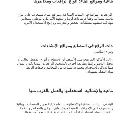
ناعية ومواقع البناء: أنواع الرافعات ومخاطرها
لرافعات الهوائية في البيئات الصناعية ومواقع البناء، ستتعرف على أنواع
ساسية للسلامة وفقاً لإرشادات أوشا والمعهد الأمريكي الوطني للمعايير
بها. كما ستفهم متطلبات الفحص والتدريب وبرامج الاستخدام الآمن.
دات الرفع في المصانع ومواقع الإنشاءات
وس • أساسي
إلى الأماكن المرتفعة مثل الأسقف أو الأسطح أو أبراج الضغط العالي أو
ستحيل الوصول إليها بطريقة أخرى. وتُستخدم الرافعات عندما تكون المواد
نقلها يدويًا. وباستخدام مجموعة متنوعة من المعاليق وحلقات الربط
اد الثقيلة بسهولة.
ناعية والإنشائية: استخدامها والعمل بالقرب منها
ية في البيئات الصناعية والإنشائية، ستتعلم كيفية تجهيز المنصات الهوائية
. ستتعرف على الإجراءات المتبعة فيما يتعلق بالوعي بالمخاطر وأنظمة
يقاف تشغيلها لضمان أداء أي عمل على ارتفاع على نحو آمن وفعال.