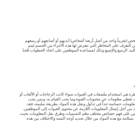
(تقريباً واحد من أصل أربعة أشخاص) أيديهم أو أصابعهم أو رسغهم
ين التعرف على المخاطر التي تتعرض لها هذه الأجزاء من الجسم ليتم
ليد، الرسغ والإصبع وذلك لمساعدة الموظفين على اتخاذ الخطوات للحدّ
رة هي استخدام ملصقات في العبوات سواء كانت الزجاجات أو الألعاب أو
 تعطي معلومات عن محتويات العبوة وما يجب القيام به، وبمن يجب
معلومات حساسة جداً في تداول ونقل هذه المواد بطريقة سليمة، فقد
 من أجل إيصال المعلومات اللازمة عن محتوى العبوات إلى الموظفين.
ملين على فهم خصائص مختلف نظم التسميات وطرق نقل المعلومات بحيث
بسلامة مع هذه المواد من خلال تحديد أوجه الشبه والاختلاف بين هذه