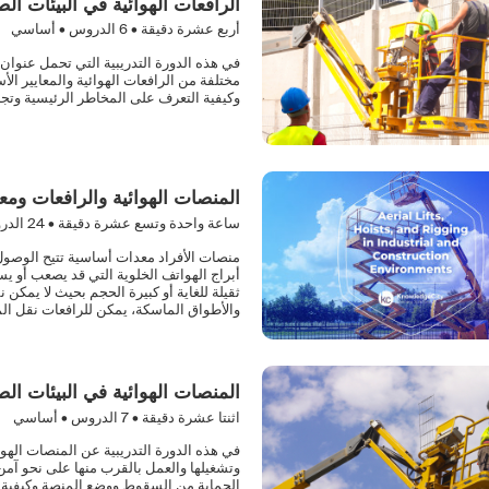
الرافعات الهوائية في البيئات الص
أربع عشرة دقيقة •
6
الدروس • أساسي
في هذه الدورة التدريبية التي تحمل عنوان ا
مختلفة من الرافعات الهوائية والمعايير الأ
وكيفية التعرف على المخاطر الرئيسية وتجن
المنصات الهوائية والرافعات ومع
ساعة واحدة وتسع عشرة دقيقة •
24
الدر
منصات الأفراد معدات أساسية تتيح الوصول 
أبراج الهواتف الخلوية التي قد يصعب أو ي
ثقيلة للغاية أو كبيرة الحجم بحيث لا يمكن 
والأطواق الماسكة، يمكن للرافعات نقل المو
المنصات الهوائية في البيئات الص
اثنتا عشرة دقيقة •
7
الدروس • أساسي
في هذه الدورة التدريبية عن المنصات الهوائ
وتشغيلها والعمل بالقرب منها على نحو آمن
الحماية من السقوط ووضع المنصة وكيفية إ