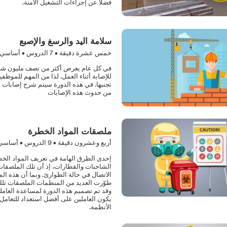
فضلاً عن إجراءات التشغيل الآمنة.
سلامة اليد والرسغ والإصبع
خمس عشرة دقيقة •
7
الدروس • أساسي
في كل عام يعرض أكثر من نصف مليون شخص 
للإصابة أثناء العمل. لذا من المهم للموظف
تجنبها. في هذه الدورة سيتم شرح إصابات ا
من حدوث هذه الإصابات
ملصقات المواد الخطرة
أربع وعشرون دقيقة •
9
الدروس • أساسي
إحدى الطرق الهامة في تعريف المواد الخط
الشاحنات والقطارات، إذ أن تلك الملصقات
الاتصال في حالة الطوارئ. وبما أن هذه ال
طوّرت العديد من المنظمات الملصقات تلك
وقد تم تصميم هذه الدورة لمساعدة العا
يكون العاملين على أفضل استعداد للتعامل 
الأنظمة.