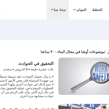
ا
الخطط
الموارد
نبذة عنا
ل
'موضوعات أوشا في مجال البناء - ٣٠ ساعة'
التحقيق في الحوادث
ثلاث عشرة دقيقة •
8
الدروس • متقدم
لا بد وأن تحصل الحوادث. لقد سمعنا جميعاً 
من جهودنا المبذولة فإن بعض الأمور لاتسي
لا تبدو كذلك في حوادث أخرى. ولهذا الس
الخطوات المتخذة في عملية التحقيق بحاد
في حال لزم الأمر، وأنه على الرغم من أن
حوادث مشابهة مرة أخرى.