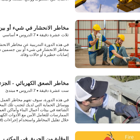
مخاطر الانحشار في شيء أو بين
ثلاث عشرة دقيقة •
7
الدروس • أساسي
في هذه الدورة التدريبية عن مخاطر الانحش
مخاطر الانحشار في شيء أو بين جسمين ش
إصابات خطيرة أو حالات وفاة.
مخاطر الصعق الكهربائي - الجزء 
ست عشرة دقيقة •
7
الدروس • مبتدئ
في هذه الدورة، سوف تفهم مخاطر العمل بال
ووسائل الحماية التي لديك لتجنب تلك المخ
الشائعة في بيئات أعمال البناء وأماكن ا
الممارسات للتعامل الآمن مع الأدوات الكهر
خلال تقليل المخاطر واستخدام إجراءات (Lock-Out/Tag-Out).
الوقاية من الحريق في المكتب