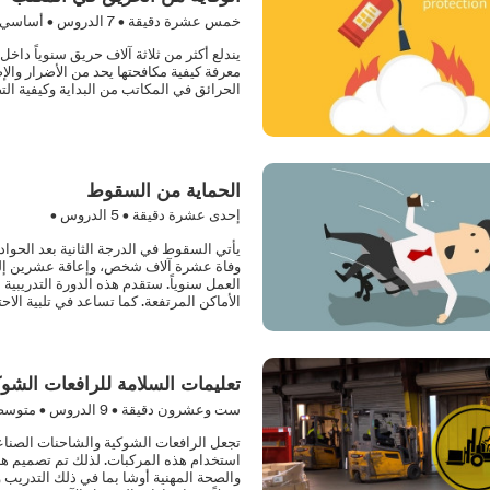
خمس عشرة دقيقة •
7
الدروس • أساسي
يندلع أكثر من ثلاثة آلاف حريق سنوياً داخ
معرفة كيفية مكافحتها يحد من الأضرار والإص
الحرائق في المكاتب من البداية وكيفية الت
الحماية من السقوط
إحدى عشرة دقيقة •
5
الدروس •
يأتي السقوط في الدرجة الثانية بعد الحواد
وفاة عشرة آلاف شخص، وإعاقة عشرين إلى
العمل سنوياً. ستقدم هذه الدورة التدريبي
الأماكن المرتفعة. كما تساعد في تلبية الاحتياجات التدريب
تعليمات السلامة للرافعات الشوك
ست وعشرون دقيقة •
9
الدروس • متوس
تجعل الرافعات الشوكية والشاحنات الصناعية
استخدام هذه المركبات. لذلك تم تصميم هذه 
والصحة المهنية أوشا بما في ذلك التدريب و