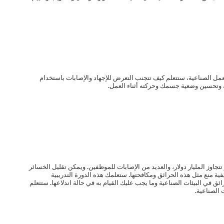
لعمل الصناعية، ستتعلم كيف تتجنب التعرض للإجهاد والإصابات باستخدام
 وتحسين وضعية جسمك وحركته أثناء العمل.
جاوز المليار دولار، والعديد من الإصابات للموظفين. ويمكن تقليل الخسائر
ية منع مثل هذه الحرائق ومكافحتها. ستعلمك هذه الدورة التدريبية
ئق في البيئات الصناعية وما يجب عليك القيام به في حالة اندلاعها. ستتعلم
 الصناعية.