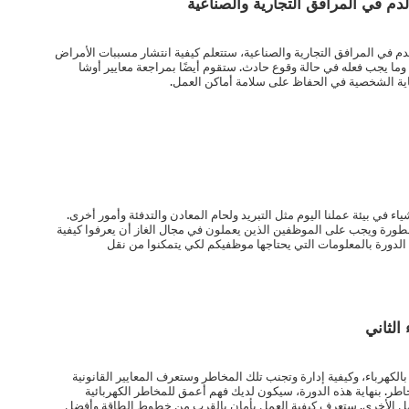
دم في المرافق التجارية والصناعية
م في المرافق التجارية والصناعية، ستتعلم كيفية انتشار مسببات الأمراض
، وما يجب فعله في حالة وقوع حادث. ستقوم أيضًا بمراجعة معايير أوشا
ية الشخصية في الحفاظ على سلامة أماكن العمل.
ء في بيئة عملنا اليوم مثل التبريد ولحام المعادن والتدفئة وأمور أخرى.
خطورة ويجب على الموظفين الذين يعملون في مجال الغاز أن يعرفوا كيفية
لدورة بالمعلومات التي يحتاجها موظفيكم لكي يتمكنوا من نقل
الثاني
كهرباء، وكيفية إدارة وتجنب تلك المخاطر وستعرف المعايير القانونية
اطر. بنهاية هذه الدورة، سيكون لديك فهم أعمق للمخاطر الكهربائية
لعمل الأخرى. ستعرف كيفية العمل بأمان بالقرب من خطوط الطاقة وأفضل