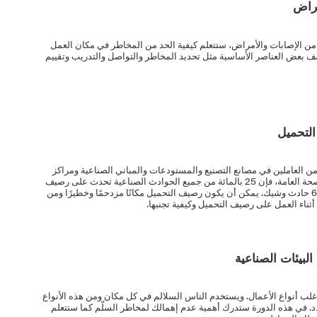
مراض
ة من الإصابات والأمراض، ستتعلم كيفية الحد من المخاطر في مكان العمل
ف بعض العناصر الأساسية مثل تحديد المخاطر والتواصل والتدريب وتقييم
التحميل
 من العاملين في مصانع التصنيع والمستودعات والمباني الصناعية ومراكز
التوزيع. وفقًا لأخبراء السلامة الصناعية والصحة العامة، فإن 25 بالمائة من جميع الحوادث الصناعية تحدث على رصيف
التحميل. ولكل حادث يقع، هناك حوالي 600 حادث وشيك. يمكن أن يكون رصيف التحميل مكانًا مزدحمًا وخطيرًا ومن
ثناء العمل على رصيف التحميل وكيفية تجنبها.
لبيئات الصناعية
لب أنواع الأعمال. ويستخدم الناس السلالم في كل مكان ومن هذه الأنواع
تمدد. في هذه الدورة ستدرك أهمية عدم إهمالك لمخاطر السلّم كما ستتعلم