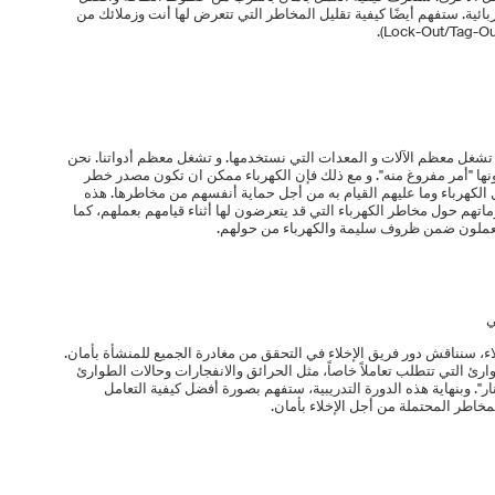
بائية. ستفهم أيضًا كيفية تقليل المخاطر التي تتعرض لها أنت وزملائك من
. تشغل معظم الآلات و المعدات التي نستخدمها. و تشغل معظم أدواتنا. نحن
ونها "أمر مفروغ منه". و مع ذلك فإن الكهرباء ممكن ان تكون مصدر خطر
 الكهرباء وما عليهم القيام به من أجل حماية أنفسهم من مخاطرها. هذه
تهم حول مخاطر الكهرباء التي قد يتعرضون لها أثناء قيامهم بعملهم، كما
يعملون ضمن ظروف سليمة والكهرباء من حولهم.
ي
اء، سنناقش دور فريق الإخلاء في التحقق من مغادرة الجميع للمنشأة بأمان.
وارئ التي تتطلب تعاملاً خاصاً، مثل الحرائق والانفجارات وحالات الطوارئ
ار". وبنهاية هذه الدورة التدريبية، ستفهم بصورة أفضل كيفية التعامل
مخاطر المحتملة من أجل الإخلاء بأمان.