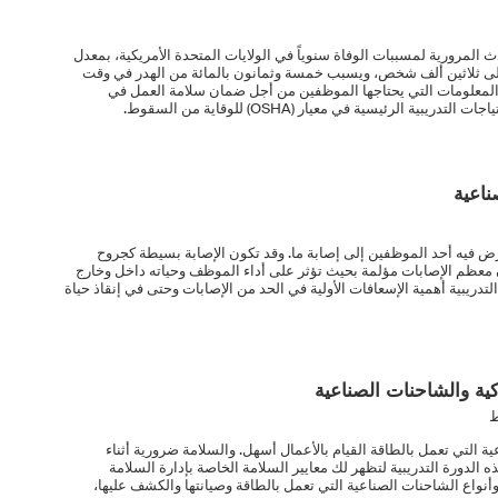
ث المرورية لمسببات الوفاة سنوياً في الولايات المتحدة الأمريكية، بمعدل
 ثلاثين ألف شخص، ويسبب خمسة وثمانون بالمائة من الهدر في وقت
ة المعلومات التي يحتاجها الموظفين من أجل ضمان سلامة العمل في
ية الرئيسية في معيار (OSHA) للوقاية من السقوط.
ناعية
ض فيه أحد الموظفين إلى إصابة ما. وقد تكون الإصابة بسيطة كجروح
ن معظم الإصابات مؤلمة بحيث تؤثر على أداء الموظف وحياته داخل وخارج
دريبية أهمية الإسعافات الأولية في الحد من الإصابات وحتى في إنقاذ حياة
ية والشاحنات الصناعية
ط
 التي تعمل بالطاقة القيام بالأعمال أسهل. والسلامة ضرورية أثناء
الدورة التدريبية لتظهر لك معايير السلامة الخاصة بإدارة السلامة
أنواع الشاحنات الصناعية التي تعمل بالطاقة وصيانتها والكشف عليها،