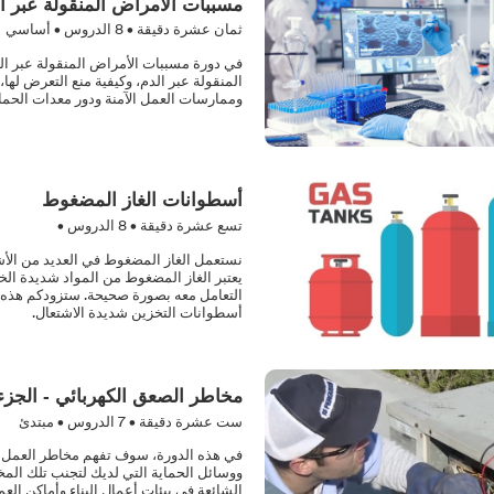
مسببات الأمراض المنقولة عبر ال
ثمان عشرة دقيقة •
8
الدروس • أساسي
في دورة مسببات الأمراض المنقولة عبر الد
المنقولة عبر الدم، وكيفية منع التعرض لها
وممارسات العمل الآمنة ودور معدات الحما
أسطوانات الغاز المضغوط
تسع عشرة دقيقة •
8
الدروس •
نستعمل الغاز المضغوط في العديد من الأشيا
يعتبر الغاز المضغوط من المواد شديدة ال
التعامل معه بصورة صحيحة. ستزودكم هذه ا
أسطوانات التخزين شديدة الاشتعال.
مخاطر الصعق الكهربائي - الجزء 
ست عشرة دقيقة •
7
الدروس • مبتدئ
في هذه الدورة، سوف تفهم مخاطر العمل بال
ووسائل الحماية التي لديك لتجنب تلك المخ
الشائعة في بيئات أعمال البناء وأماكن ا