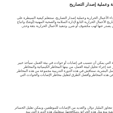
ة وعملية إصدار التصاريح
اء الأعمال الحرارية وعملية إصدار التصاريح، ستتعلم كيفية السيطرة على
الأعمال الحرارية التابع لإدارة السلامة والصحية المهنية (أوشا)، واتباع
ي يصدر عنها لهب مكشوف أو شرر، وتنفيذ الأعمال الحرارية بثقة وحذر.
ية التي يمكن أن تتسبب في إصابات أو حوادث في بيئة العمل. سيأخذ خبير
ند إجراء تحليل لبيئة العمل، من بينها المخاطر الكيميائية والمخاطر
امل البشرية. سنناقش في هذه الدورة التدريبية مجموعة من هذه المخاطر
ن هذه المخاطر وأفضل الطرق لتقليل مخاطر الإصابات والحوادث التي
جاوز المليار دولار، والعديد من الإصابات للموظفين. ويمكن تقليل الخسائر
ية منع مثل هذه الحرائق ومكافحتها. ستعلمك هذه الدورة التدريبية