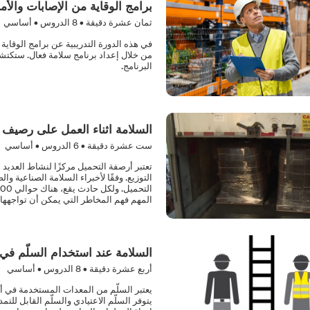
برامج الوقاية من الإصابات والأ
ثمان عشرة دقيقة •
8
الدروس • أساسي
في هذه الدورة التدريبية عن برامج الوقاي
من خلال إعداد برنامج سلامة فعال. ستكتش
البرنامج.
السلامة اثناء العمل على رصيف 
ست عشرة دقيقة •
6
الدروس • أساسي
تعتبر أرصفة التحميل مركزًا لنشاط العديد
المهم فهم المخاطر التي يمكن أن تواجهها أ
السلامة عند استخدام السلّم في ا
أربع عشرة دقيقة •
8
الدروس • أساسي
يعتبر السلّم من المعدات المستخدمة في أغ
يتوفر السلّم الاعتيادي والسلّم القابل لل