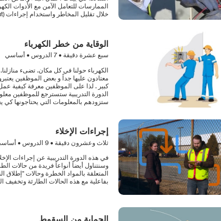
الممارسات للتعامل الآمن مع الأدوات الكهر
خلال تقليل المخاطر واستخدام إجراءات (Lock-Out/Tag-Out).
الوقاية من خطر الكهرباء
سبع عشرة دقيقة •
7
الدروس • أساسي
الكهرباء حولنا في كل مكان. تضىء منازلنا
معتادون عليها جداً و بعض الموظفين يعتبر
كبير . لذا على الموظفين معرفة كيفية عمل
الدورة التدريبية ستسترجع للموظفين معلوما
ستزودهم بالمعلومات التي يحتاجونها كي 
إجراءات الإخلاء
ثلاث وعشرون دقيقة •
9
الدروس • أساس
في هذه الدورة التدريبية عن إجراءات الإخل
وسنتناول أيضاً أنواعاً فريدة من حالات الط
المتعلقة بالمواد الخطرة وحالات "إطلاق الن
بفاعلية مع هذه الحالات الطارئة وتخفيف ال
الحماية من السقوط