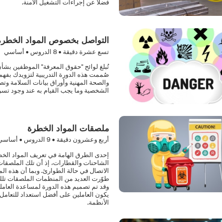
فضلاً عن إجراءات التشغيل الآمنة.
التواصل بخصوص المواد الخطرة
تسع عشرة دقيقة •
8
الدروس • أساسي
تُبلغ لوائح "حقوق المعرفة" الموظفين بشأ
صُممت هذه الدورة التدريبية لتزويدك بفه
والصحة المهنية وأوراق بيانات السلامة وت
الشخصية وما يجب القيام به عند وجود تسر
ملصقات المواد الخطرة
أربع وعشرون دقيقة •
9
الدروس • أساسي
إحدى الطرق الهامة في تعريف المواد الخط
الشاحنات والقطارات، إذ أن تلك الملصقات
الاتصال في حالة الطوارئ. وبما أن هذه ال
طوّرت العديد من المنظمات الملصقات تلك
وقد تم تصميم هذه الدورة لمساعدة العا
يكون العاملين على أفضل استعداد للتعامل 
الأنظمة.