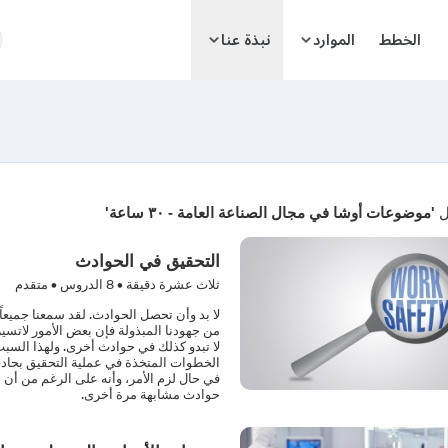
ا
الخطط
الموارد
نبذة عنا
ل
'موضوعات أوشا في مجال الصناعة العامة - ٣٠ ساعة'
التحقيق في الحوادث
ثلاث عشرة دقيقة •
8
الدروس • متقدم
لا بد وأن تحصل الحوادث. لقد سمعنا جميعاً 
من جهودنا المبذولة فإن بعض الأمور لاتسي
لا تبدو كذلك في حوادث أخرى. ولهذا الس
الخطوات المتخذة في عملية التحقيق بحاد
في حال لزم الأمر، وأنه على الرغم من أن
حوادث مشابهة مرة أخرى.