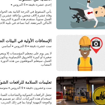
إحدى عشرة دقيقة •
5
الدروس •
يأتي السقوط في الدرجة الثانية بعد الحواد
وفاة عشرة آلاف شخص، وإعاقة عشرين إلى
العمل سنوياً. ستقدم هذه الدورة التدريبي
الأماكن المرتفعة. كما تساعد في تلبية الاحتياجات التدريب
الإسعافات الأولية في البيئات الص
ست عشرة دقيقة •
8
الدروس • أساسي
لا يمر يوم على معظم المؤسسات إلا ويتعر
صغيرة أو كبيرة كالحروق الكيمياوية. وتكو
العمل. سيتعلم الموظفون من هذه الدورة الت
المصاب.
تعليمات السلامة للرافعات الشوك
ست وعشرون دقيقة •
9
الدروس • متوس
تجعل الرافعات الشوكية والشاحنات الصناعية
استخدام هذه المركبات. لذلك تم تصميم هذه 
والصحة المهنية أوشا بما في ذلك التدريب و