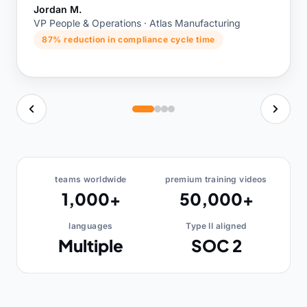
3 markets launched in one quarter
teams worldwide
premium training videos
1,000+
50,000+
languages
Type II aligned
Multiple
SOC 2