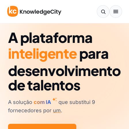
Ir para o conteúdo
A plataforma
inteligente
para
desenvolvimento
de talentos
A solução
com IA
que substitui 9
fornecedores por
um
.