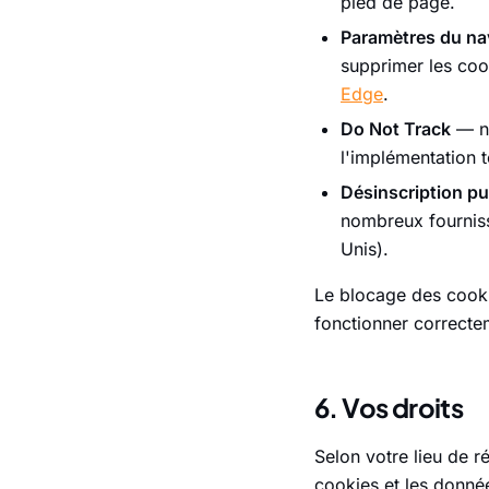
pied de page.
Paramètres du na
supprimer les cook
Edge
.
Do Not Track
— no
l'implémentation 
Désinscription pub
nombreux fournis
Unis).
Le blocage des cooki
fonctionner correcte
6. Vos droits
Selon votre lieu de 
cookies et les donné