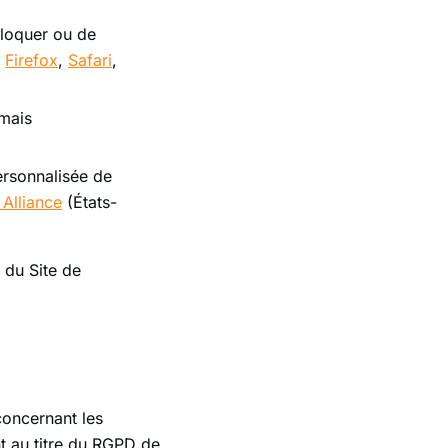
bloquer ou de
,
Firefox
,
Safari
,
 mais
ersonnalisée de
 Alliance
(États-
 du Site de
concernant les
t au titre du RGPD de