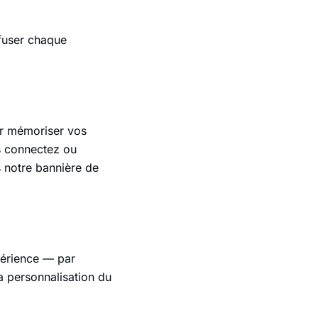
fuser chaque
ur mémoriser vos
s connectez ou
s notre bannière de
périence — par
a personnalisation du