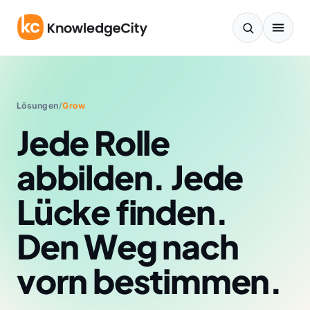
Zum Inhalt springen
Lösungen
/
Grow
Jede Rolle
abbilden. Jede
Lücke finden.
Den Weg nach
vorn bestimmen.