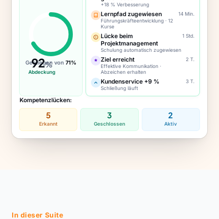
+18 % Verbesserung
Lernpfad zugewiesen
14 Min.
Führungskräfteentwicklung · 12
Kurse
Lücke beim
1 Std.
Projektmanagement
Schulung automatisch zugewiesen
92
Ziel erreicht
2 T.
Gestiegen von
71%
%
Effektive Kommunikation ·
Abdeckung
Abzeichen erhalten
Kundenservice +9 %
3 T.
Schließung läuft
Kompetenzlücken:
5
3
2
Erkannt
Geschlossen
Aktiv
In dieser Suite