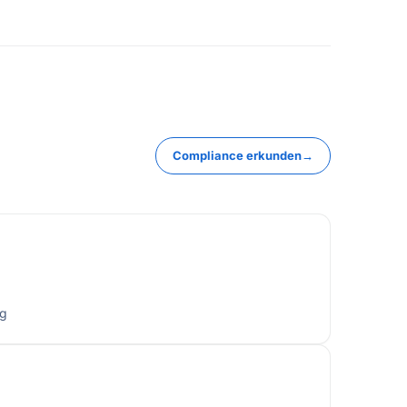
Compliance erkunden
→
ng