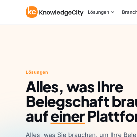
Zum Inhalt springen
Lösungen
Branc
Lösungen
Alles, was Ihre
Belegschaft bra
auf
einer
Plattf
Alles, was Sie brauchen, um Ihre Bele