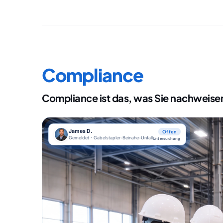
Compliance
Compliance ist das, was Sie nachweise
James D.
Offen
Gemeldet · Gabelstapler-Beinahe-Unfall
Untersuchung