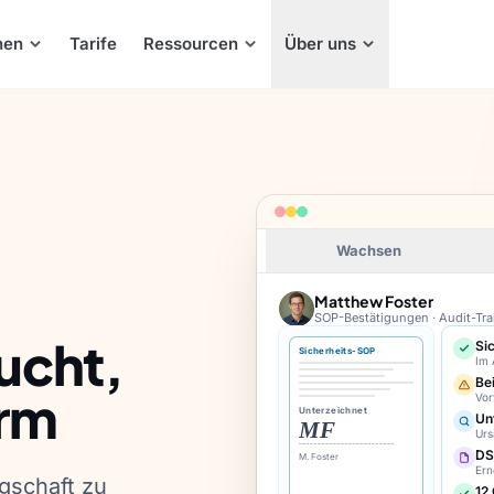
hen
Tarife
Ressourcen
Über uns
Wachsen
Matthew Foster
SOP-Bestätigungen · Audit-Trai
ucht,
Si
Sicherheits-SOP
Im A
Be
orm
Vor
Unterzeichnet
Un
MF
Urs
DS
M. Foster
Ern
gschaft zu
12