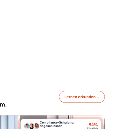
Lernen erkunden
→
am.
Compliance-Schulung
94%
abgeschlossen
Pünktlich