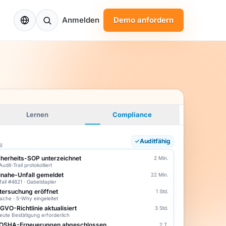
DE
Anmelden
Demo anfordern
Lernen
Compliance
Auditfähig
l
cherheits-SOP unterzeichnet
2 Min.
udit-Trail protokolliert
inahe-Unfall gemeldet
22 Min.
fall #4821 · Gabelstapler
tersuchung eröffnet
1 Std.
ache · 5-Why eingeleitet
GVO-Richtlinie aktualisiert
3 Std.
eute Bestätigung erforderlich
 OSHA-Erneuerungen abgeschlossen
2 T.