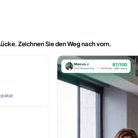
e Lücke. Zeichnen Sie den Weg nach vorn.
87/100
Marcus J.
Skill-Bewertung · ✓ Verifiziert
Skill-Score
bilität