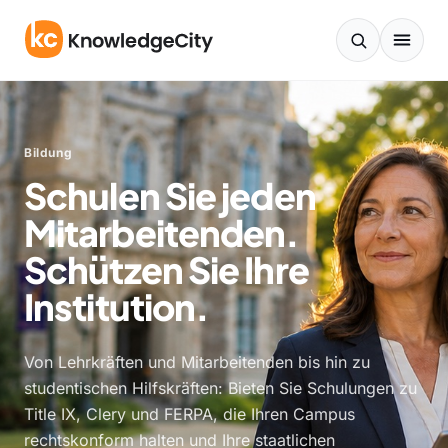
Zum Inhalt springen
Bildung
Schulen Sie jeden
Mitarbeitenden.
Schützen Sie Ihre
Institution.
Von Lehrkräften und Mitarbeitenden bis hin zu
studentischen Hilfskräften: Bieten Sie Schulungen zu
Title IX, Clery und FERPA, die Ihren Campus
rechtskonform halten und Ihre staatlichen