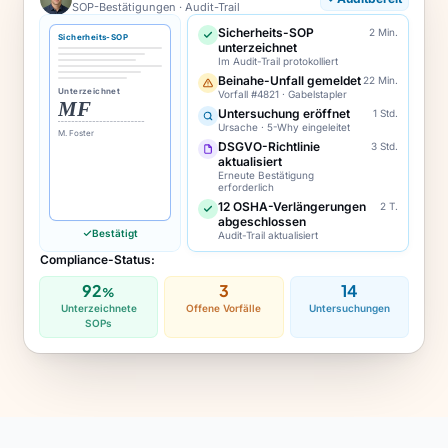
SOP-Bestätigungen · Audit-Trail
Sicherheits-SOP
2 Min.
Sicherheits-SOP
unterzeichnet
Im Audit-Trail protokolliert
Beinahe-Unfall gemeldet
22 Min.
Unterzeichnet
Vorfall #4821 · Gabelstapler
MF
Untersuchung eröffnet
1 Std.
Ursache · 5-Why eingeleitet
M. Foster
DSGVO-Richtlinie
3 Std.
aktualisiert
Erneute Bestätigung
erforderlich
12 OSHA-Verlängerungen
2 T.
abgeschlossen
Bestätigt
Audit-Trail aktualisiert
Compliance-Status:
92
3
14
%
Unterzeichnete
Offene Vorfälle
Untersuchungen
SOPs