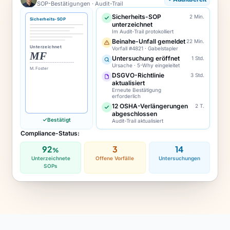
SOP-Bestätigungen · Audit-Trail
Sicherheits-SOP
2 Min.
Sicherheits-SOP
unterzeichnet
Im Audit-Trail protokolliert
Beinahe-Unfall gemeldet
22 Min.
Unterzeichnet
Vorfall #4821 · Gabelstapler
MF
Untersuchung eröffnet
1 Std.
Ursache · 5-Why eingeleitet
M. Foster
DSGVO-Richtlinie
3 Std.
aktualisiert
Erneute Bestätigung
erforderlich
12 OSHA-Verlängerungen
2 T.
abgeschlossen
Bestätigt
Audit-Trail aktualisiert
Compliance-Status:
92
3
14
%
Unterzeichnete
Offene Vorfälle
Untersuchungen
SOPs