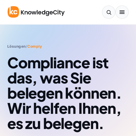
Zum Inhalt springen
Lösungen
/
Comply
Compliance ist
das, was Sie
belegen können.
Wir helfen Ihnen,
es zu belegen.