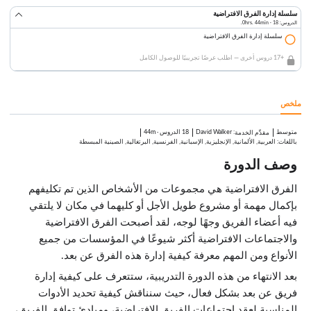
سلسلة إدارة الفرق الافتراضية
الدروس: 18 · 0hrs. 44min.
سلسلة إدارة الفرق الافتراضية
+17 دروس أخرى — اطلب عرضًا تجريبيًا للوصول الكامل
ملخص
متوسط
:
David Walker
18 الدروس
·
44m
مقدِّم الخدمة
باللغات: العربية, الألمانية, الإنجليزية, الإسبانية, الفرنسية, البرتغالية, الصينية المبسطة
وصف الدورة
الفرق الافتراضية هي مجموعات من الأشخاص الذين تم تكليفهم
بإكمال مهمة أو مشروع طويل الأجل أو كليهما في مكان لا يلتقي
فيه أعضاء الفريق وجهًا لوجه، لقد أصبحت الفرق الافتراضية
والاجتماعات الافتراضية أكثر شيوعًا في المؤسسات من جميع
الأنواع ومن المهم معرفة كيفية إدارة هذه الفرق عن بعد.
بعد الانتهاء من هذه الدورة التدريبية، ستتعرف على كيفية إدارة
فريق عن بعد بشكل فعال، حيث سنناقش كيفية تحديد الأدوات
المناسبة لعقد اجتماعات الفريق الافتراضية، ومبادئ توافق الفريق،