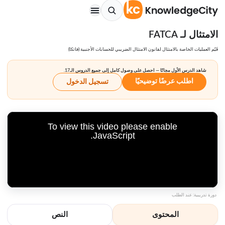
الامتثال لـ FATCA
قَيّم العمليات الخاصة بالامتثال لقانون الامتثال الضريبي للحسابات الأجنبية (فاتكا)
شاهد الدرس الأول مجانًا — احصل على وصول كامل إلى جميع الدروس الـ17.
اطلب عرضًا توضيحيًا
تسجيل الدخول
To view this video please enable
JavaScript.
دورة تدريبية: عند الطلب
المحتوى
النص