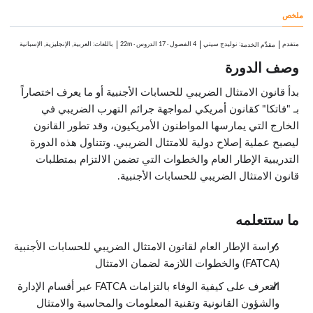
1:11
ملخص
التحقق
2:06
التسجيل
متقدم
:
نوليدج سيتي
4 الفصول
·
17 الدروس
·
22m
باللغات: العربية, الإنجليزية, الإسبانية
مقدِّم الخدمة
0:53
وصف الدورة
الاقتطاع
0:32
الإبلاغ
بدأ قانون الامتثال الضريبي للحسابات الأجنبية أو ما يعرف اختصاراً
0:42
بـ "فاتكا" كقانون أمريكي لمواجهة جرائم التهرب الضريبي في
نموذج لقائمة مطابقة
2:01
الخارج التي يمارسها المواطنون الأمريكيون، وقد تطور القانون
أسئلة متكررة وأجوبتها
ليصبح عملية إصلاح دولية للامتثال الضريبي. وتتناول هذه الدورة
الدروس: 2 · 5:29
التدريبية الإطار العام والخطوات التي تضمن الالتزام بمتطلبات
أسئلة متكررة وأجوبتها
4:00
قانون الامتثال الضريبي للحسابات الأجنبية.
خاتمة
1:29
ما ستتعلمه
دراسة الإطار العام لقانون الامتثال الضريبي للحسابات الأجنبية
(FATCA) والخطوات اللازمة لضمان الامتثال
التعرف على كيفية الوفاء بالتزامات FATCA عبر أقسام الإدارة
والشؤون القانونية وتقنية المعلومات والمحاسبة والامتثال