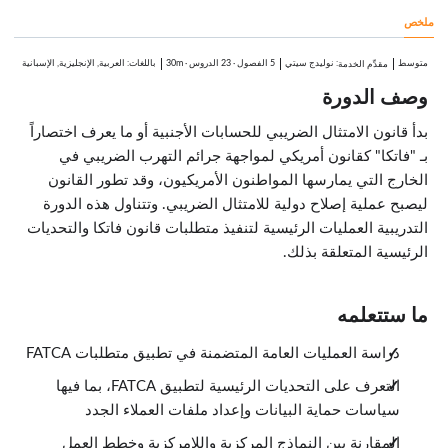
1:13
ملخص
التنفيذ الداخلي مقابل الاستعانة بمصادر خارجية
الدروس: 5 · 4:26
خطة عمل التنفيذ الداخلي مقابل الاستعانة بمصادر خارجية
متوسط
:
نوليدج سيتي
5 الفصول
·
23 الدروس
·
30m
باللغات: العربية, الإنجليزية, الإسبانية
مقدِّم الخدمة
0:55
وصف الدورة
التغيرات في أنظمة تكنولوجيا المعلومات
0:51
النماذج المركزية مقابل اللامركزية
بدأ قانون الامتثال الضريبي للحسابات الأجنبية أو ما يعرف اختصاراً
0:50
بـ "فاتكا" كقانون أمريكي لمواجهة جرائم التهرب الضريبي في
الاستعانة بمصادر خارجية في إجراءات الأعمال
0:56
الخارج التي يمارسها المواطنون الأمريكيون، وقد تطور القانون
مزايا الاستعانة بمصادر خارجية في إجراءات الأعمال
ليصبح عملية إصلاح دولية للامتثال الضريبي. وتتناول هذه الدورة
0:54
التدريبية العمليات الرئيسية لتنفيذ متطلبات قانون فاتكا والتحديات
فهم قانون فاتكا، والتعرف على العميل، ومكافحة غسل الأموال
الدروس: 8 · 14:40
الرئيسية المتعلقة بذلك.
مقارنة السياسات
0:55
أهداف قانون فاتكا، والتعرف على العميل، ومكافحة غسل الأموال
2:09
ما ستتعلمه
التحقق والمراقبة
2:15
دراسة العمليات العامة المتضمنة في تطبيق متطلبات FATCA
متطلبات التصنيف
2:06
التعرف على التحديات الرئيسية لتطبيق FATCA، بما فيها
متطلبات المراجعة
سياسات حماية البيانات وإعداد ملفات العملاء الجدد
1:58
متطلبات الإبلاغ
المقارنة بين النماذج المركزية واللامركزية وخطط العمل
1:47