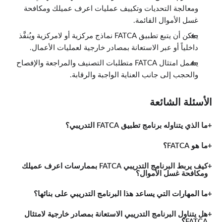
ومعالجة التحديات وتكييف عمليات اعرف عميلك ومكافحة
غسل الأموال القائمة.
يمكن أن يتبع تطبيق FATCA نماذج مركزية أو لامركزية ويُنفَّذ
داخلياً أو عبر الاستعانة بمصادر خارجية لعمليات الأعمال.
يشمل امتثال FATCA متطلبات التصنيف والمراجعة والإفصاح
والحجب إلى جانب العناية الواجبة والرقابة.
الأسئلة الشائعة
ما الذي يتناوله برنامج تطبيق FATCA التدريبي؟
ما هو FATCA؟
كيف يربط البرنامج التدريبي FATCA بممارسات اعرف عميلك
ومكافحة غسل الأموال؟
ما المهارات التي يساعد هذا البرنامج التدريبي على بنائها؟
هل يتناول البرنامج التدريبي الاستعانة بمصادر خارجية لامتثال
FATCA؟