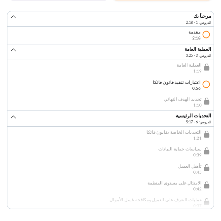
مرحباً بك
الدروس: 1 · 2:18
مقدمة
2:18
العملية العامة
الدروس: 3 · 3:25
العملية العامة
1:19
اعتبارات تنفيذ قانون فاتكا
0:56
تحديد الهدف النهائي
1:10
التحديات الرئيسية
الدروس: 6 · 5:17
التحديات الخاصة بقانون فاتكا
1:21
سياسات حماية البيانات
0:39
تأهيل العميل
0:45
الامتثال على مستوى المنظمة
0:42
عمليات التعرف على العميل ومكافحة غسل الأموال
0:37
المنهجية طويلة الأجل