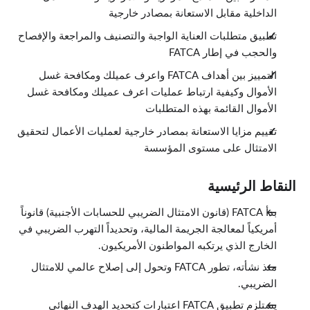
الداخلية مقابل الاستعانة بمصادر خارجية
متطلبات الاقتطاع
1:08
تطبيق متطلبات العناية الواجبة والتصنيف والمراجعة والإفصاح
خاتمة
2:22
والحجب في إطار FATCA
التمييز بين أهداف FATCA واعرف عميلك ومكافحة غسل
الأموال وكيفية ارتباط عمليات اعرف عميلك ومكافحة غسل
الأموال القائمة بهذه المتطلبات
تقييم مزايا الاستعانة بمصادر خارجية لعمليات الأعمال لتحقيق
الامتثال على مستوى المؤسسة
النقاط الرئيسية
بدأ FATCA (قانون الامتثال الضريبي للحسابات الأجنبية) قانوناً
أمريكياً لمعالجة الجريمة المالية، وتحديداً التهرب الضريبي في
الخارج الذي يرتكبه المواطنون الأمريكيون.
منذ نشأته، تطور FATCA وتحول إلى إصلاح عالمي للامتثال
الضريبي.
يستلزم تطبيق FATCA اعتبارات كتحديد الهدف النهائي