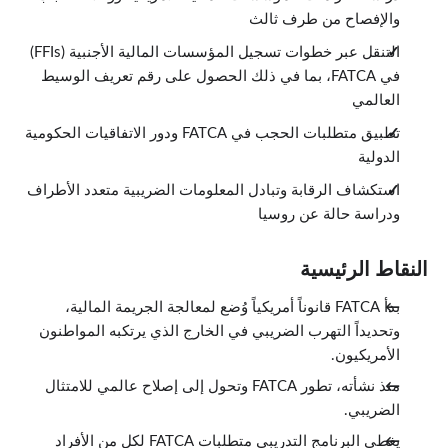
والإفصاح من طرف ثالث
التنقل عبر خطوات تسجيل المؤسسات المالية الأجنبية (FFIs)
في FATCA، بما في ذلك الحصول على رقم تعريف الوسيط
العالمي
تطبيق متطلبات الحجب في FATCA ودور الاتفاقيات الحكومية
الدولية
استكشاف الرقابة وتبادل المعلومات الضريبية متعدد الأطراف
ودراسة حالة عن روسيا
النقاط الرئيسية
بدأ FATCA قانوناً أمريكياً وُضع لمعالجة الجريمة المالية،
وتحديداً التهرب الضريبي في الخارج الذي يرتكبه المواطنون
الأمريكيون.
منذ نشأته، تطور FATCA وتحول إلى إصلاح عالمي للامتثال
الضريبي.
يغطي البرنامج التدريبي متطلبات FATCA لكل من الأفراد