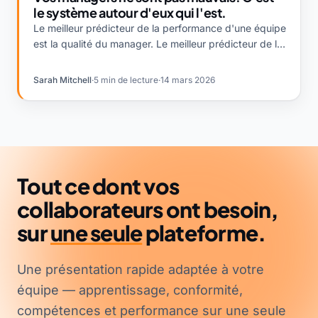
le système autour d'eux qui l'est.
Le meilleur prédicteur de la performance d'une équipe
est la qualité du manager. Le meilleur prédicteur de la
qualité d'un manager est de savoir si le système
autour de lui rend le management facile ou invisible.
Sarah Mitchell
·
5 min de lecture
·
14 mars 2026
Tout ce dont vos
collaborateurs ont besoin,
sur
une seule
plateforme.
Une présentation rapide adaptée à votre
équipe — apprentissage, conformité,
compétences et performance sur une seule