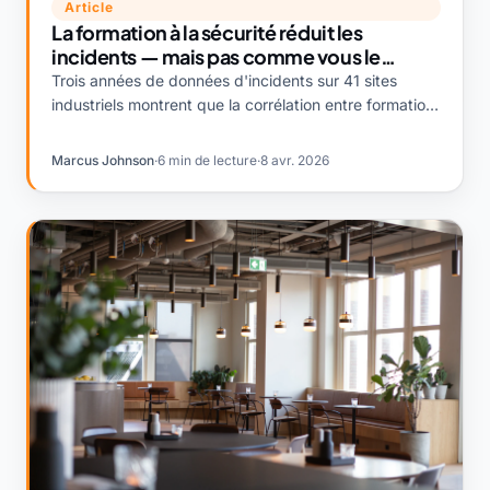
Article
La formation à la sécurité réduit les
incidents — mais pas comme vous le
pensez
Trois années de données d'incidents sur 41 sites
industriels montrent que la corrélation entre formation
et résultats de sécurité est bien réelle, mais pas là où
la plupart des équipes HSE la mesurent.
Marcus Johnson
·
6 min de lecture
·
8 avr. 2026